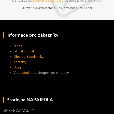
Souhlasím se
zpracováním osobních údajů
za účelem rozesílky newsletteru.
Můžete se kdykoli odhlásit. Zasíláme jednou za 14 dní.
Informace pro zákazníky
O nás
Jak nakupovat
Obchodní podmínky
Kontakty
Blog
Vrátit zboží
- odstoupení od smlouvy
Prodejna NAPAJEDLA
GARANCE KVALITY