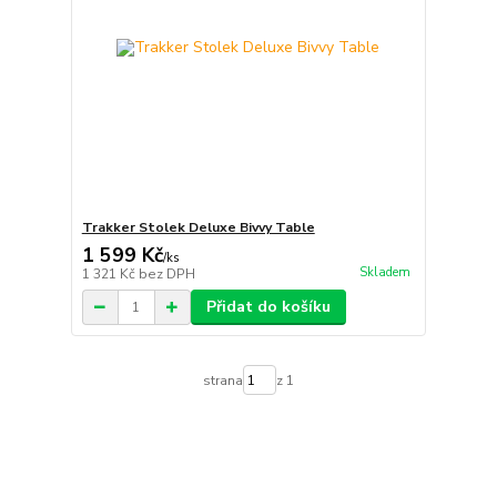
Trakker Stolek Deluxe Bivvy Table
1 599 Kč
/
ks
Skladem
1 321 Kč
bez DPH
Přidat do košíku
strana
z 1