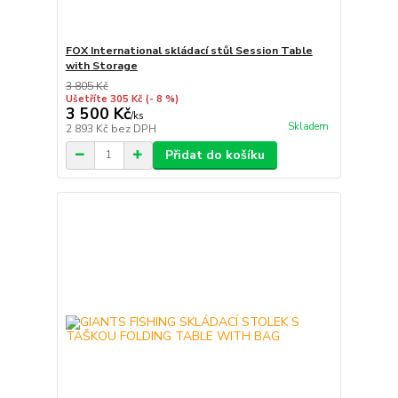
FOX International skládací stůl Session Table
with Storage
3 805 Kč
Ušetříte 305 Kč
(- 8 %)
3 500 Kč
/
ks
Skladem
2 893 Kč
bez DPH
Přidat do košíku