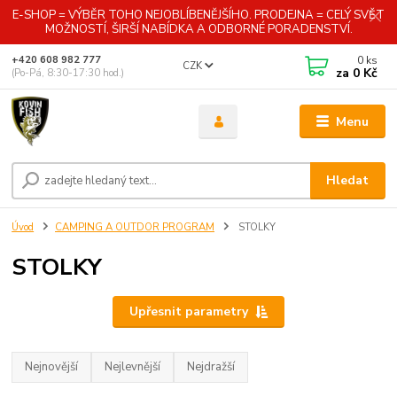
E-SHOP = VÝBĚR TOHO NEJOBLÍBENĚJŠÍHO. PRODEJNA = CELÝ SVĚT
MOŽNOSTÍ, ŠIRŠÍ NABÍDKA A ODBORNÉ PORADENSTVÍ.
0
ks
+420 608 982 777
CZK
za
0 Kč
(Po-Pá, 8:30-17:30 hod.)
Menu
Hledat
Úvod
CAMPING A OUTDOR PROGRAM
STOLKY
STOLKY
Upřesnit parametry
Nejnovější
Nejlevnější
Nejdražší