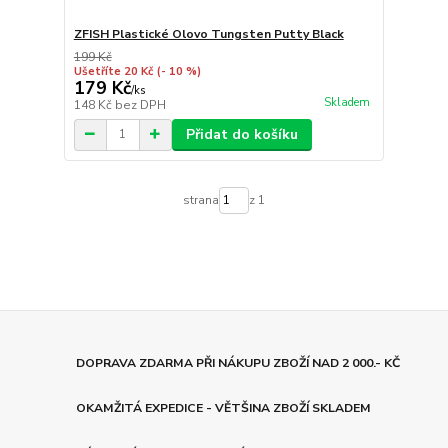
ZFISH Plastické Olovo Tungsten Putty Black
199 Kč
Ušetříte 20 Kč
(- 10 %)
179 Kč
/
ks
Skladem
148 Kč
bez DPH
Přidat do košíku
strana
z 1
DOPRAVA ZDARMA PŘI NÁKUPU ZBOŽÍ NAD 2 000.- KČ
OKAMŽITÁ EXPEDICE - VĚTŠINA ZBOŽÍ SKLADEM