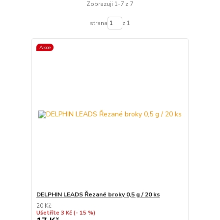
Zobrazuji 1-7 z 7
strana
z 1
Akce
DELPHIN LEADS Řezané broky 0,5 g / 20 ks
20 Kč
Ušetříte 3 Kč
(- 15 %)