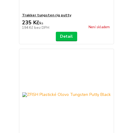
Trakker tungsten rig putty
235 Kč
/
ks
Není skladem
194 Kč
bez DPH
Detail