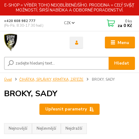
E-SHOP = VÝBĚR TOHO NEJOBLÍBENĚJŠÍHO. PRODEJNA = CELÝ SVĚT
MOŽNOSTÍ, ŠIRŠÍ NABÍDKA A ODBORNÉ PORADENSTVÍ.
0
ks
+420 608 982 777
CZK
za
0 Kč
(Po-Pá, 8:30-17:30 hod.)
Menu
Hledat
Úvod
ČIHÁTKA, SPLÁVKY, KRMÍTKA, ZÁTĚŽE
BROKY, SADY
BROKY, SADY
Upřesnit parametry
Nejnovější
Nejlevnější
Nejdražší