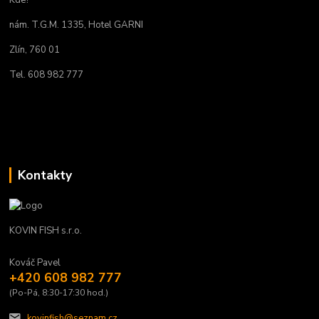
Kde?
nám. T.G.M. 1335, Hotel GARNI
Zlín, 760 01
Tel. 608 982 777
Kontakty
KOVIN FISH s.r.o.
Kováč Pavel
+420 608 982 777
(Po-Pá, 8:30-17:30 hod.)
kovinfish@seznam.cz