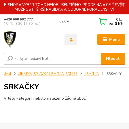
E-SHOP = VÝBĚR TOHO NEJOBLÍBENĚJŠÍHO. PRODEJNA = CELÝ SVĚT
MOŽNOSTÍ, ŠIRŠÍ NABÍDKA A ODBORNÉ PORADENSTVÍ.
0
ks
+420 608 982 777
CZK
za
0 Kč
(Po-Pá, 8:30-17:30 hod.)
Menu
Hledat
Úvod
ČIHÁTKA, SPLÁVKY, KRMÍTKA, ZÁTĚŽE
KRMÍTKA
SRKAČKY
SRKAČKY
V této kategorii nebylo nalezeno žádné zboží.