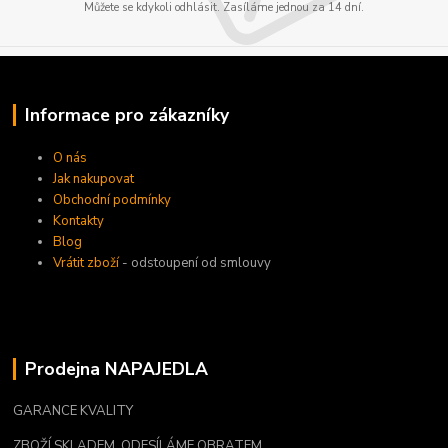
Můžete se kdykoli odhlásit. Zasíláme jednou za 14 dní.
Informace pro zákazníky
O nás
Jak nakupovat
Obchodní podmínky
Kontakty
Blog
Vrátit zboží
- odstoupení od smlouvy
Prodejna NAPAJEDLA
GARANCE KVALITY
ZBOŽÍ SKLADEM, ODESÍLÁME OBRATEM