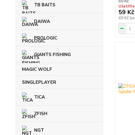
65 Kč
TB BAITS
Ušetříte
59 Kč
49 Kč
be
DAIWA
PROLOGIC
GIANTS FISHING
MAGIC WOLF
SINGLEPLAYER
TICA
ZFISH
NGT