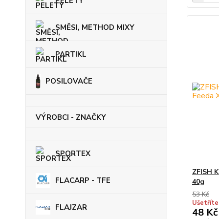
PELETY
SMĚSI, METHOD MIXY
PARTIKL
POSILOVAČE
VÝROBCI - ZNAČKY
SPORTEX
ZFISH K
FLACARP - TFE
40g
53 Kč
Ušetříte
FLAJZAR
48 Kč