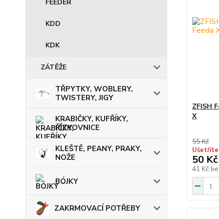
FEEDER
KDD
KDK
ZÁTĚŽE
TŘPYTKY, WOBLERY,
TWISTERY, JIGY
ZFISH F
X
KRABIČKY, KUFŘÍKY,
ŘÍZKOVNICE
55 Kč
KLEŠTĚ, PEANY, PRAKY,
Ušetříte
NOŽE
50 Kč
41 Kč
be
BÓJKY
ZAKRMOVACÍ POTŘEBY