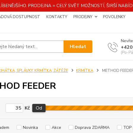
ÍBENĚJŠÍHO. PRODEJNA = CELÝ SVĚT MOŽNOSTÍ, ŠIRŠÍ NAB
ADOVÁ DOSTUPNOST
KONTAKTY
PRODEJNY
POVOLENKY
Nevíte
Hledat
+420
(Po-Pá
ČIHÁTKA, SPLÁVKY, KRMÍTKA, ZÁTĚŽE
KRMÍTKA
METHOD FEEDE
HOD FEEDER
Kč
Od
adem
Novinka
Akce
Doprava ZDARMA
TOP 