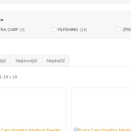
ce
TRA CARP
(3)
FILFISHING
(14)
ZFI
jší
Nejlevnější
Nejdražší
1-18 z 18