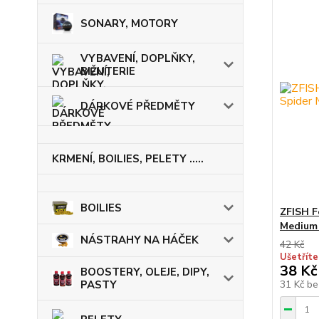
SONARY, MOTORY
VYBAVENÍ, DOPLŇKY,
BIŽUTERIE
DÁRKOVÉ PŘEDMĚTY
KRMENÍ, BOILIES, PELETY .....
BOILIES
ZFISH F
Medium
NÁSTRAHY NA HÁČEK
42 Kč
Ušetříte
38 Kč
BOOSTERY, OLEJE, DIPY,
31 Kč
be
PASTY