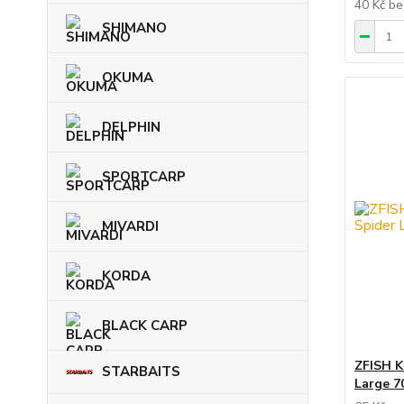
40 Kč
be
SHIMANO
OKUMA
DELPHIN
SPORTCARP
MIVARDI
KORDA
BLACK CARP
ZFISH K
STARBAITS
Large 7