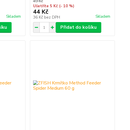
49 Kč
Ušetříte 5 Kč
(- 10 %)
44 Kč
Skladem
Skladem
36 Kč
bez DPH
šíku
Přidat do košíku