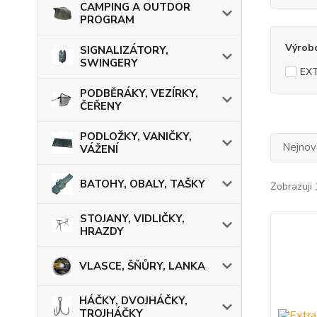
CAMPING A OUTDOR
PROGRAM
Výrob
SIGNALIZÁTORY,
SWINGERY
EX
PODBĚRÁKY, VEZÍRKY,
ČEŘENY
PODLOŽKY, VANIČKY,
Nejnově
VÁŽENÍ
BATOHY, OBALY, TAŠKY
Zobrazuji 
STOJANY, VIDLIČKY,
HRAZDY
VLASCE, ŠŇŮRY, LANKA
HÁČKY, DVOJHÁČKY,
TROJHÁČKY