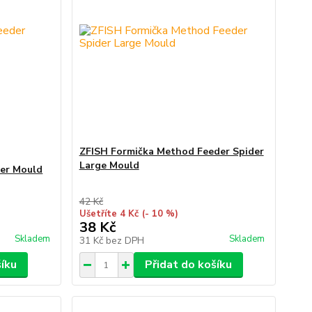
ZFISH Formička Method Feeder Spider
Large Mould
der Mould
42 Kč
Ušetříte 4 Kč
(- 10 %)
38 Kč
Skladem
Skladem
31 Kč
bez DPH
šíku
Přidat do košíku