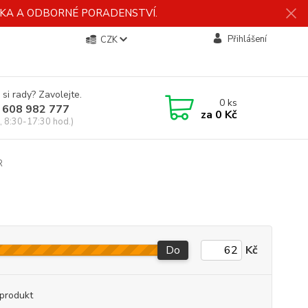
ÍDKA A ODBORNÉ PORADENSTVÍ.
Přihlášení
CZK
 si rady? Zavolejte.
0
ks
 608 982 777
za
0 Kč
, 8:30-17:30 hod.)
R
Do
Kč
produkt