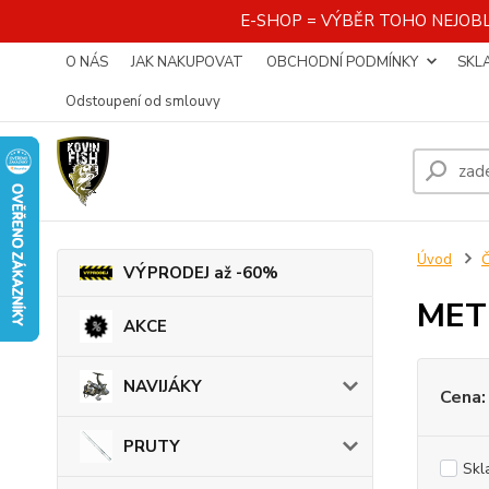
E-SHOP = VÝBĚR TOHO NEJOBL
O NÁS
JAK NAKUPOVAT
OBCHODNÍ PODMÍNKY
SKL
Odstoupení od smlouvy
Úvod
VÝPRODEJ až -60%
MET
AKCE
NAVIJÁKY
Cena:
PRUTY
Skl