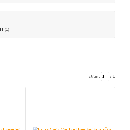
SH
(1)
strana
z 1