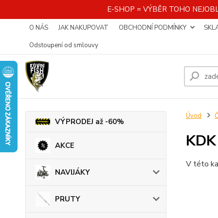
E-SHOP = VÝBĚR TOHO NEJOBL
O NÁS
JAK NAKUPOVAT
OBCHODNÍ PODMÍNKY
SKL
Odstoupení od smlouvy
Úvod
VÝPRODEJ až -60%
KDK
AKCE
V této ka
NAVIJÁKY
PRUTY