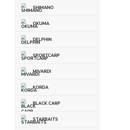
SHIMANO
OKUMA
DELPHIN
SPORTCARP
MIVARDI
KORDA
BLACK CARP
STARBAITS