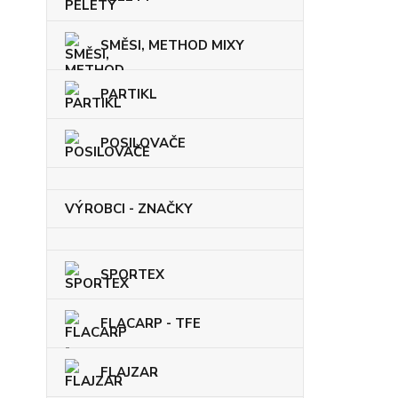
SMĚSI, METHOD MIXY
PARTIKL
POSILOVAČE
VÝROBCI - ZNAČKY
SPORTEX
FLACARP - TFE
FLAJZAR