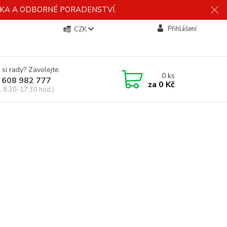
ÍDKA A ODBORNÉ PORADENSTVÍ.
Přihlášení
CZK
 si rady? Zavolejte.
0
ks
 608 982 777
za
0 Kč
, 8:30-17:30 hod.)