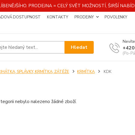
ÍBENĚJŠÍHO. PRODEJNA = CELÝ SVĚT MOŽNOSTÍ, ŠIRŠÍ NAB
ADOVÁ DOSTUPNOST
KONTAKTY
PRODEJNY
POVOLENKY
Nevíte
Hledat
+420
(Po-Pá
ČIHÁTKA, SPLÁVKY, KRMÍTKA, ZÁTĚŽE
KRMÍTKA
KDK
tegorii nebylo nalezeno žádné zboží.