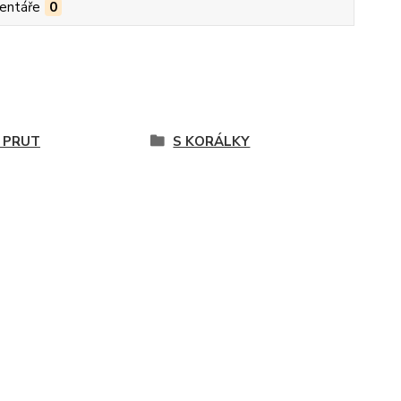
entáře
0
 PRUT
S KORÁLKY