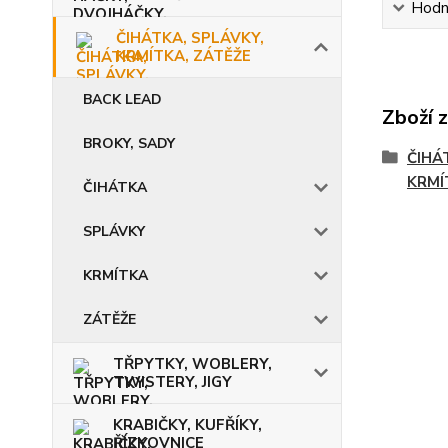
Hodn
ČIHÁTKA, SPLÁVKY,
KRMÍTKA, ZÁTĚŽE
BACK LEAD
Zboží 
BROKY, SADY
ČIHÁ
KRMÍ
ČIHÁTKA
SPLÁVKY
KRMÍTKA
ZÁTĚŽE
TŘPYTKY, WOBLERY,
TWISTERY, JIGY
KRABIČKY, KUFŘÍKY,
ŘÍZKOVNICE