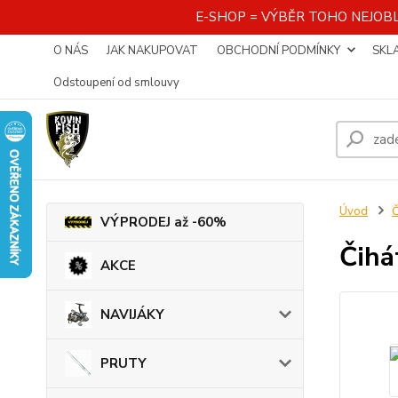
E-SHOP = VÝBĚR TOHO NEJOBL
O NÁS
JAK NAKUPOVAT
OBCHODNÍ PODMÍNKY
SKL
Odstoupení od smlouvy
Úvod
VÝPRODEJ až -60%
Čihá
AKCE
NAVIJÁKY
PRUTY