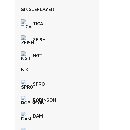
SINGLEPLAYER
TICA
ZFISH
NGT
NIKL
SPRO
ROBINSON
DAM