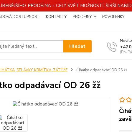
ÍBENĚJŠÍHO. PRODEJNA = CELÝ SVĚT MOŽNOSTÍ, ŠIRŠÍ NAB
ADOVÁ DOSTUPNOST
KONTAKTY
PRODEJNY
POVOLENKY
Nevíte
Hledat
+420
(Po-Pá
ČIHÁTKA, SPLÁVKY, KRMÍTKA, ZÁTĚŽE
Čihátko odpadávací OD 26 žž
tko odpadávací OD 26 žž
Čihá
zavě