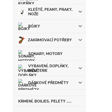
KLEŠTĚ, PEANY, PRAKY,
NOŽE
BÓJKY
ZAKRMOVACÍ POTŘEBY
SONARY, MOTORY
VYBAVENÍ, DOPLŇKY,
BIŽUTERIE
DÁRKOVÉ PŘEDMĚTY
KRMENÍ, BOILIES, PELETY .....