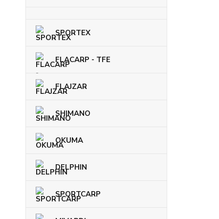
SPORTEX
FLACARP - TFE
FLAJZAR
SHIMANO
OKUMA
DELPHIN
SPORTCARP