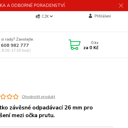
ÍDKA A ODBORNÉ PORADENSTVÍ.
Přihlášení
CZK
 si rady? Zavolejte.
0
ks
 608 982 777
za
0 Kč
, 8:30-17:30 hod.)
Ohodnotit produkt
tko závěsné odpadávací 26 mm pro
šení mezi očka prutu.