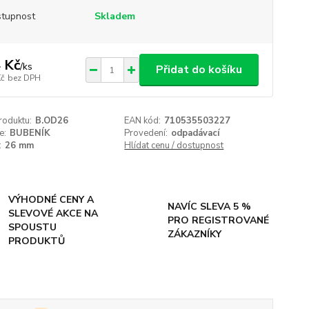
tupnost
Skladem
 Kč
/
ks
Přidat do košíku
Kč
bez DPH
roduktu:
B.OD26
EAN kód:
710535503227
e:
BUBENÍK
Provedení:
odpadávací
:
26 mm
Hlídat cenu / dostupnost
VÝHODNÉ CENY A
NAVÍC SLEVA 5 %
SLEVOVÉ AKCE NA
PRO REGISTROVANÉ
SPOUSTU
ZÁKAZNÍKY
PRODUKTŮ