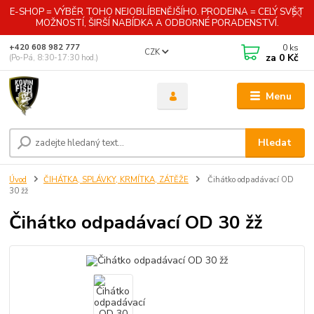
E-SHOP = VÝBĚR TOHO NEJOBLÍBENĚJŠÍHO. PRODEJNA = CELÝ SVĚT
MOŽNOSTÍ, ŠIRŠÍ NABÍDKA A ODBORNÉ PORADENSTVÍ.
0
ks
+420 608 982 777
CZK
za
0 Kč
(Po-Pá, 8:30-17:30 hod.)
Menu
Hledat
Úvod
ČIHÁTKA, SPLÁVKY, KRMÍTKA, ZÁTĚŽE
Čihátko odpadávací OD
30 žž
Čihátko odpadávací OD 30 žž