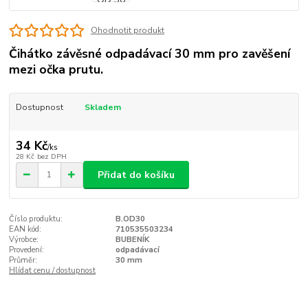
Ohodnotit produkt
Čihátko závěsné odpadávací 30 mm pro zavěšení
mezi očka prutu.
Dostupnost
Skladem
34 Kč
/
ks
28 Kč
bez DPH
Přidat do košíku
Číslo produktu:
B.OD30
EAN kód:
710535503234
Výrobce:
BUBENÍK
Provedení:
odpadávací
Průměr:
30 mm
Hlídat cenu / dostupnost