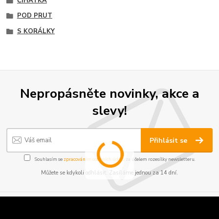
ČIHÁTKA
POD PRUT
S KORÁLKY
Nepropásněte novinky, akce a
slevy!
Přihlásit se
Souhlasím se
zpracováním osobních údajů
za účelem rozesílky newsletteru.
Můžete se kdykoli odhlásit. Zasíláme jednou za 14 dní.