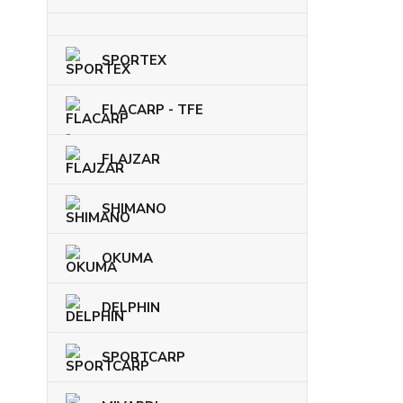
SPORTEX
FLACARP - TFE
FLAJZAR
SHIMANO
OKUMA
DELPHIN
SPORTCARP