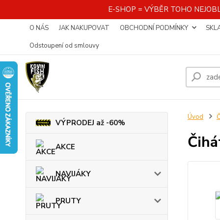
E-SHOP = VÝBĚR TOHO NEJOBL
O NÁS
JAK NAKUPOVAT
OBCHODNÍ PODMÍNKY
SKL
Odstoupení od smlouvy
Úvod
VÝPRODEJ až -60%
Čihá
AKCE
NAVIJÁKY
PRUTY