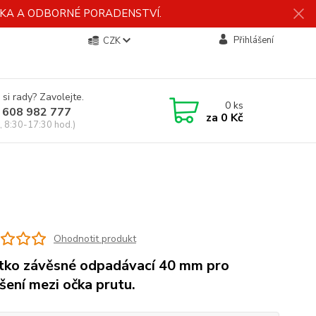
ÍDKA A ODBORNÉ PORADENSTVÍ.
Přihlášení
CZK
 si rady? Zavolejte.
0
ks
 608 982 777
za
0 Kč
, 8:30-17:30 hod.)
Ohodnotit produkt
tko závěsné odpadávací 40 mm pro
šení mezi očka prutu.