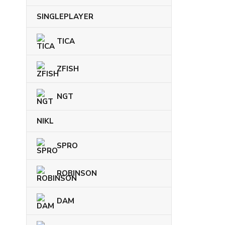
SINGLEPLAYER
TICA
ZFISH
NGT
NIKL
SPRO
ROBINSON
DAM