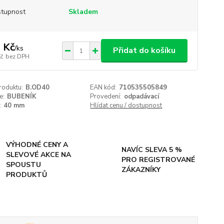
tupnost
Skladem
 Kč
/
ks
Přidat do košíku
Kč
bez DPH
roduktu:
B.OD40
EAN kód:
710535505849
e:
BUBENÍK
Provedení:
odpadávací
:
40 mm
Hlídat cenu / dostupnost
VÝHODNÉ CENY A
NAVÍC SLEVA 5 %
SLEVOVÉ AKCE NA
PRO REGISTROVANÉ
SPOUSTU
ZÁKAZNÍKY
PRODUKTŮ