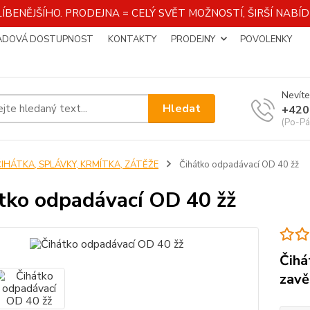
ÍBENĚJŠÍHO. PRODEJNA = CELÝ SVĚT MOŽNOSTÍ, ŠIRŠÍ NAB
ADOVÁ DOSTUPNOST
KONTAKTY
PRODEJNY
POVOLENKY
Nevíte
Hledat
+420
(Po-Pá
ČIHÁTKA, SPLÁVKY, KRMÍTKA, ZÁTĚŽE
Čihátko odpadávací OD 40 žž
tko odpadávací OD 40 žž
Čihá
zavě