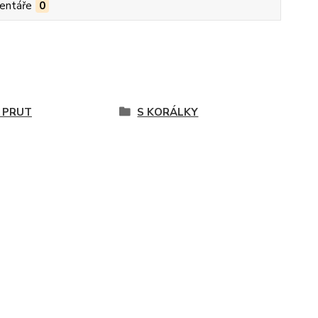
entáře
0
 PRUT
S KORÁLKY