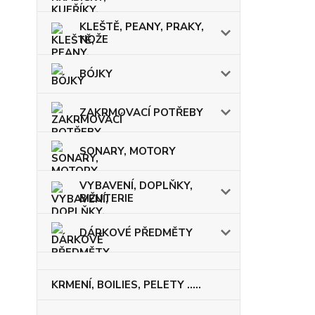
KLEŠTĚ, PEANY, PRAKY,
NOŽE
BÓJKY
ZAKRMOVACÍ POTŘEBY
SONARY, MOTORY
VYBAVENÍ, DOPLŇKY,
BIŽUTERIE
DÁRKOVÉ PŘEDMĚTY
KRMENÍ, BOILIES, PELETY .....