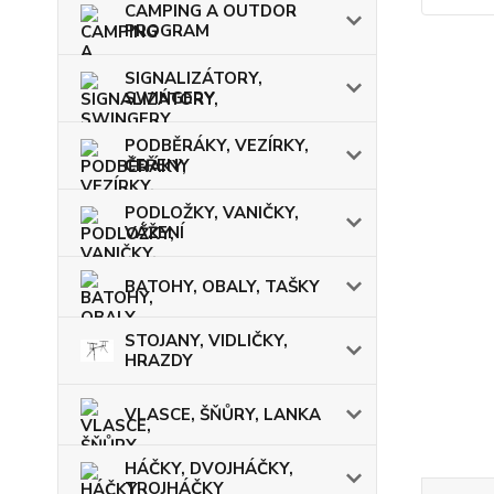
CAMPING A OUTDOR
PROGRAM
SIGNALIZÁTORY,
SWINGERY
PODBĚRÁKY, VEZÍRKY,
ČEŘENY
PODLOŽKY, VANIČKY,
VÁŽENÍ
BATOHY, OBALY, TAŠKY
STOJANY, VIDLIČKY,
HRAZDY
VLASCE, ŠŇŮRY, LANKA
HÁČKY, DVOJHÁČKY,
TROJHÁČKY