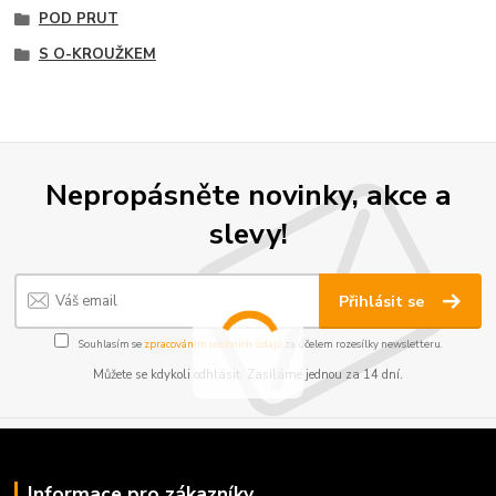
POD PRUT
S O-KROUŽKEM
Nepropásněte novinky, akce a
slevy!
Přihlásit se
Souhlasím se
zpracováním osobních údajů
za účelem rozesílky newsletteru.
Můžete se kdykoli odhlásit. Zasíláme jednou za 14 dní.
Informace pro zákazníky