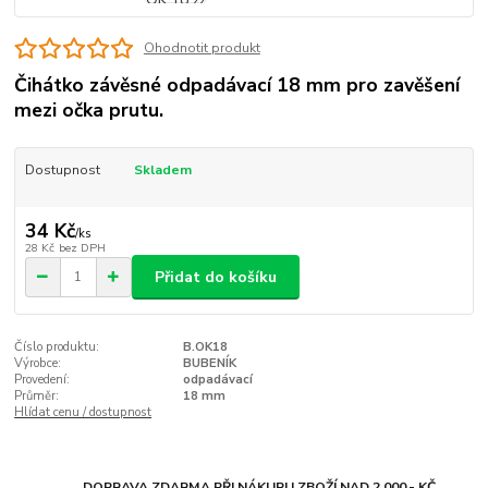
Ohodnotit produkt
Čihátko závěsné odpadávací 18 mm pro zavěšení
mezi očka prutu.
Dostupnost
Skladem
34 Kč
/
ks
28 Kč
bez DPH
Přidat do košíku
Číslo produktu:
B.OK18
Výrobce:
BUBENÍK
Provedení:
odpadávací
Průměr:
18 mm
Hlídat cenu / dostupnost
DOPRAVA ZDARMA PŘI NÁKUPU ZBOŽÍ NAD 2 000.- KČ