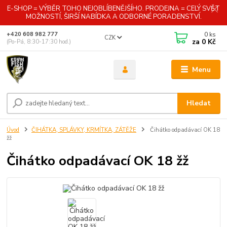
E-SHOP = VÝBĚR TOHO NEJOBLÍBENĚJŠÍHO. PRODEJNA = CELÝ SVĚT
MOŽNOSTÍ, ŠIRŠÍ NABÍDKA A ODBORNÉ PORADENSTVÍ.
0
ks
+420 608 982 777
CZK
za
0 Kč
(Po-Pá, 8:30-17:30 hod.)
Menu
Hledat
Úvod
ČIHÁTKA, SPLÁVKY, KRMÍTKA, ZÁTĚŽE
Čihátko odpadávací OK 18
žž
Čihátko odpadávací OK 18 žž