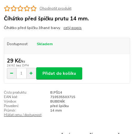
Ohodnotit produkt
Číhátko před špičku prutu 14 mm.
Číhátko před špičku žíhané barvy.
celý popis
Dostupnost
Skladem
29 Kč
/
ks
24 Kč
bez DPH
Přidat do košíku
Číslo produktu:
B.PŠ14
EAN kód:
710535503715
Výrobce:
BUBENÍK
Provedení:
před špičku
Průměr:
14 mm
Hlídat cenu / dostupnost