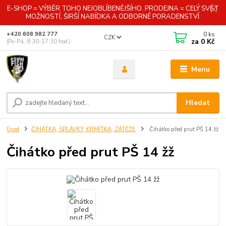
E-SHOP = VÝBĚR TOHO NEJOBLÍBENĚJŠÍHO. PRODEJNA = CELÝ SVĚT
MOŽNOSTÍ, ŠIRŠÍ NABÍDKA A ODBORNÉ PORADENSTVÍ.
0
ks
+420 608 982 777
CZK
za
0 Kč
(Po-Pá, 8:30-17:30 hod.)
Menu
Hledat
Úvod
ČIHÁTKA, SPLÁVKY, KRMÍTKA, ZÁTĚŽE
Čihátko před prut PŠ 14 žž
Čihátko před prut PŠ 14 žž