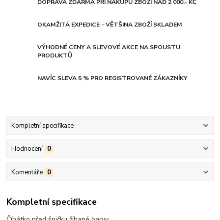
DOPRAVA ZDARMA PŘI NÁKUPU ZBOŽÍ NAD 2 000.- KČ
OKAMŽITÁ EXPEDICE - VĚTŠINA ZBOŽÍ SKLADEM
VÝHODNÉ CENY A SLEVOVÉ AKCE NA SPOUSTU
PRODUKTŮ
NAVÍC SLEVA 5 % PRO REGISTROVANÉ ZÁKAZNÍKY
Kompletní specifikace
Hodnocení
0
Komentáře
0
Kompletní specifikace
Číhátko před špičku žíhané barvy.