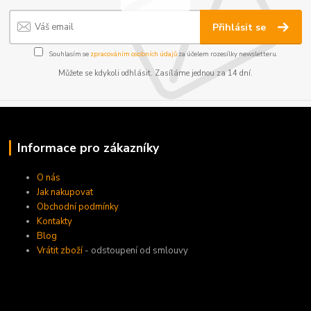
Přihlásit se
Souhlasím se
zpracováním osobních údajů
za účelem rozesílky newsletteru.
Můžete se kdykoli odhlásit. Zasíláme jednou za 14 dní.
Informace pro zákazníky
O nás
Jak nakupovat
Obchodní podmínky
Kontakty
Blog
Vrátit zboží
- odstoupení od smlouvy