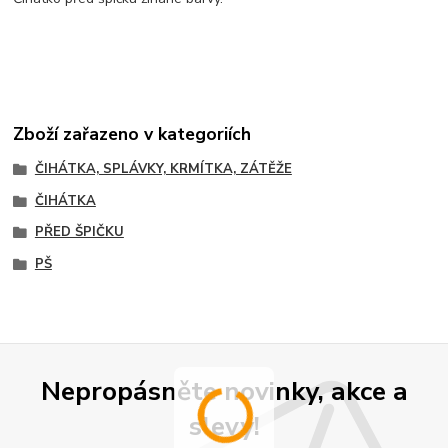
Zboží zařazeno v kategoriích
ČIHÁTKA, SPLÁVKY, KRMÍTKA, ZÁTĚŽE
ČIHÁTKA
PŘED ŠPIČKU
PŠ
Nepropásněte novinky, akce a
slevy!