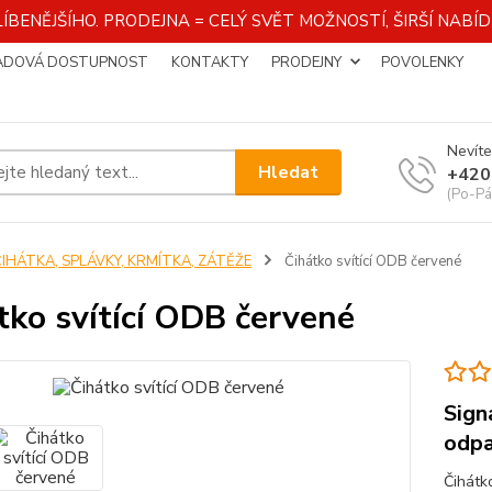
ÍBENĚJŠÍHO. PRODEJNA = CELÝ SVĚT MOŽNOSTÍ, ŠIRŠÍ NAB
ADOVÁ DOSTUPNOST
KONTAKTY
PRODEJNY
POVOLENKY
Nevíte
Hledat
+420
(Po-Pá
ČIHÁTKA, SPLÁVKY, KRMÍTKA, ZÁTĚŽE
Čihátko svítící ODB červené
tko svítící ODB červené
Sign
odpa
Čihátk