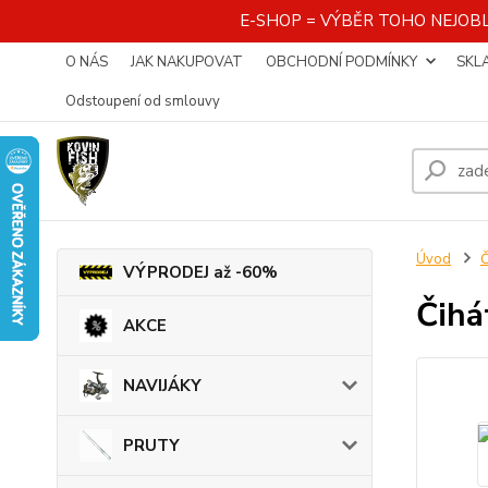
E-SHOP = VÝBĚR TOHO NEJOBL
O NÁS
JAK NAKUPOVAT
OBCHODNÍ PODMÍNKY
SKL
Odstoupení od smlouvy
Úvod
VÝPRODEJ až -60%
Čihá
AKCE
NAVIJÁKY
PRUTY