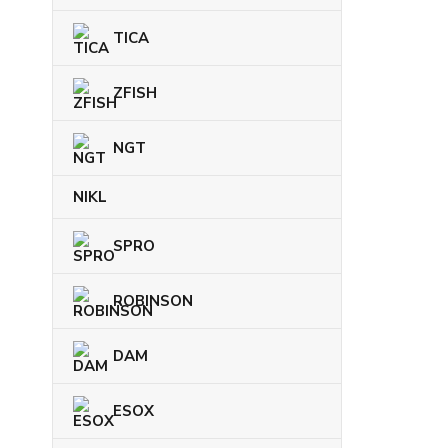
TICA
ZFISH
NGT
NIKL
SPRO
ROBINSON
DAM
ESOX