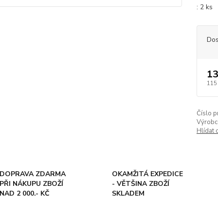
: 2 k
Dos
13
115
Číslo p
Výrobc
Hlídat 
DOPRAVA ZDARMA
OKAMŽITÁ EXPEDICE
PŘI NÁKUPU ZBOŽÍ
- VĚTŠINA ZBOŽÍ
NAD 2 000.- KČ
SKLADEM