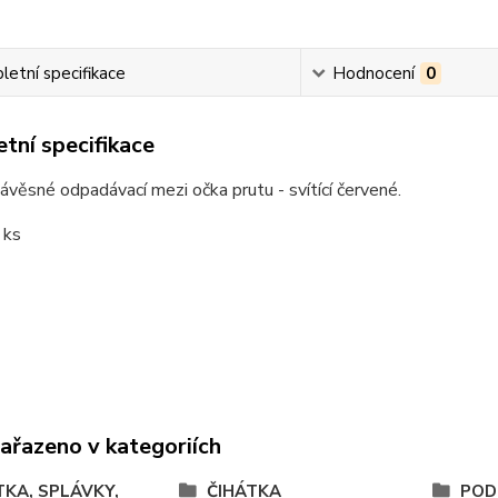
etní specifikace
Hodnocení
0
tní specifikace
ávěsné odpadávací mezi očka prutu - svítící červené.
 ks
zařazeno v kategoriích
TKA, SPLÁVKY,
ČIHÁTKA
POD