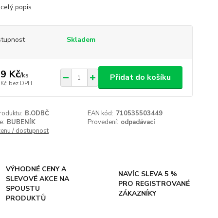
s
celý popis
tupnost
Skladem
9 Kč
/
ks
Přidat do košíku
 Kč
bez DPH
roduktu:
B.ODBČ
EAN kód:
710535503449
e:
BUBENÍK
Provedení:
odpadávací
cenu / dostupnost
VÝHODNÉ CENY A
NAVÍC SLEVA 5 %
SLEVOVÉ AKCE NA
PRO REGISTROVANÉ
SPOUSTU
ZÁKAZNÍKY
PRODUKTŮ