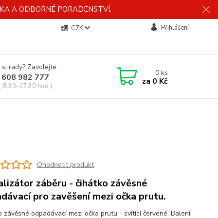
ÍDKA A ODBORNÉ PORADENSTVÍ.
Přihlášení
CZK
 si rady? Zavolejte.
0
ks
 608 982 777
za
0 Kč
, 8:30-17:30 hod.)
Ohodnotit produkt
alizátor záběru - čihátko závěsné
dávací pro zavěšení mezi očka prutu.
o závěsné odpadávací mezi očka prutu - svítící červené. Balení