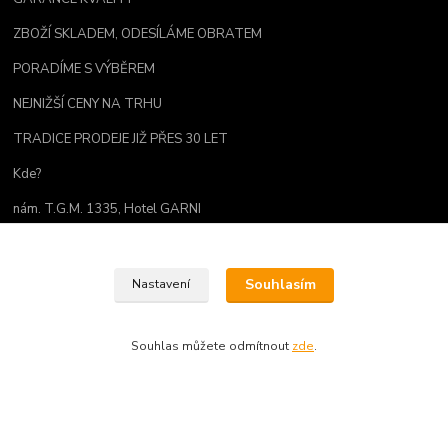
ZBOŽÍ SKLADEM, ODESÍLÁME OBRATEM
PORADÍME S VÝBĚREM
NEJNIŽŠÍ CENY NA TRHU
TRADICE PRODEJE JIŽ PŘES 30 LET
Kde?
nám. T.G.M. 1335, Hotel GARNI
Zlín, 760 01
Tel. 608 982 777
Souhlasím
Nastavení
Souhlas můžete odmítnout
zde
.
Kontakty