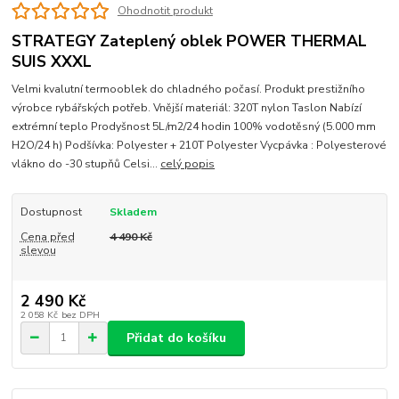
Ohodnotit produkt
STRATEGY Zateplený oblek POWER THERMAL
SUIS XXXL
Velmi kvalutní termooblek do chladného počasí. Produkt prestižního
výrobce rybářských potřeb. Vnější materiál: 320T nylon Taslon Nabízí
extrémní teplo Prodyšnost 5L/m2/24 hodin 100% vodotěsný (5.000 mm
H2O/24 h) Podšívka: Polyester + 210T Polyester Vycpávka : Polyesterové
vlákno do -30 stupňů Celsi...
celý popis
Dostupnost
Skladem
Cena před
4 490 Kč
slevou
2 490 Kč
2 058 Kč
bez DPH
Přidat do košíku