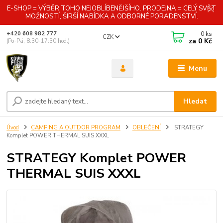
E-SHOP = VÝBĚR TOHO NEJOBLÍBENĚJŠÍHO. PRODEJNA = CELÝ SVĚT
MOŽNOSTÍ, ŠIRŠÍ NABÍDKA A ODBORNÉ PORADENSTVÍ.
0
ks
+420 608 982 777
CZK
za
0 Kč
(Po-Pá, 8:30-17:30 hod.)
Menu
Hledat
Úvod
CAMPING A OUTDOR PROGRAM
OBLEČENÍ
STRATEGY
Komplet POWER THERMAL SUIS XXXL
STRATEGY Komplet POWER
THERMAL SUIS XXXL