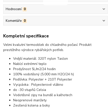
Hodnocení
0
Komentáře
0
Kompletní specifikace
Velmi kvalutní termooblek do chladného počasí. Produkt
prestižního výrobce rybářských potřeb.
Vnější materiál: 320T nylon Taslon
Nabízí extrémní teplo
Prodyšnost 5L/m2/24 hodin
100% vodotěsný (5.000 mm H2O/24 h)
Podšívka: Polyester + 210T Polyester
Vycpávka : Polyesterové vlákno
do -30 stupňů Celsia
Vodotěsné zipy na bundě a kalhotech
Neoprenové manžety
Zesílená kolena a boky