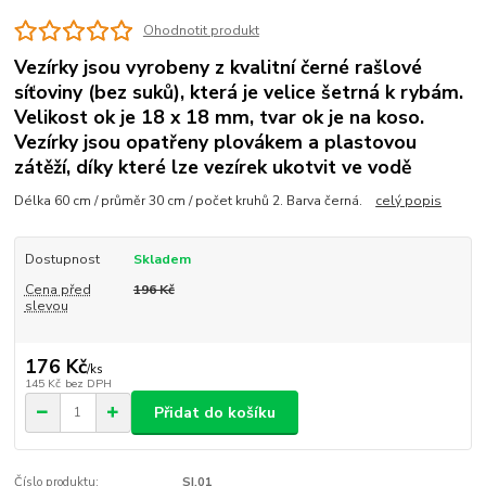
Ohodnotit produkt
Vezírky jsou vyrobeny z kvalitní černé rašlové
síťoviny (bez suků), která je velice šetrná k rybám.
Velikost ok je 18 x 18 mm, tvar ok je na koso.
Vezírky jsou opatřeny plovákem a plastovou
zátěží, díky které lze vezírek ukotvit ve vodě
Délka 60 cm / průměr 30 cm / počet kruhů 2. Barva černá.
celý popis
Dostupnost
Skladem
Cena před
196 Kč
slevou
176 Kč
/
ks
145 Kč
bez DPH
Přidat do košíku
Číslo produktu:
SI.01