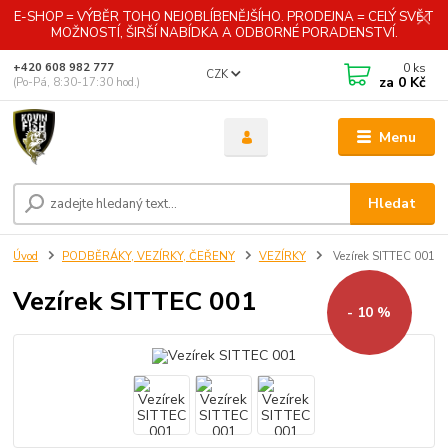
E-SHOP = VÝBĚR TOHO NEJOBLÍBENĚJŠÍHO. PRODEJNA = CELÝ SVĚT
MOŽNOSTÍ, ŠIRŠÍ NABÍDKA A ODBORNÉ PORADENSTVÍ.
0
ks
+420 608 982 777
CZK
za
0 Kč
(Po-Pá, 8:30-17:30 hod.)
Menu
Hledat
Úvod
PODBĚRÁKY, VEZÍRKY, ČEŘENY
VEZÍRKY
Vezírek SITTEC 001
Vezírek SITTEC 001
- 10 %