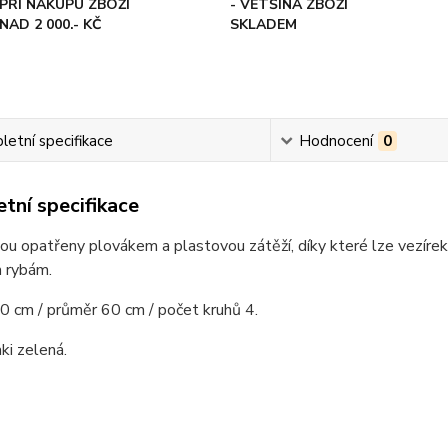
PŘI NÁKUPU ZBOŽÍ
- VĚTŠINA ZBOŽÍ
NAD 2 000.- KČ
SKLADEM
etní specifikace
Hodnocení
0
tní specifikace
sou opatřeny plovákem a plastovou zátěží, díky které lze vezíre
 rybám.
0 cm / průměr 60 cm / počet kruhů 4.
ki zelená.