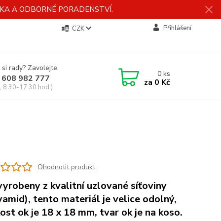
ÍDKA A ODBORNÉ PORADENSTVÍ.
Přihlášení
CZK
 si rady? Zavolejte.
0
ks
 608 982 777
za
0 Kč
, 8:30-17:30 hod.)
Ohodnotit produkt
vyrobeny z kvalitní uzlované síťoviny
yamid), tento materiál je velice odolný,
kost ok je 18 x 18 mm, tvar ok je na koso.