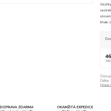
Vezírk
vezíre
uloven
khaki 
Dos
46
388
Číslo p
Délka:
Hlídat 
DOPRAVA ZDARMA
OKAMŽITÁ EXPEDICE