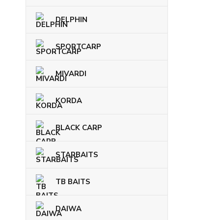
DELPHIN
SPORTCARP
MIVARDI
KORDA
BLACK CARP
STARBAITS
TB BAITS
DAIWA