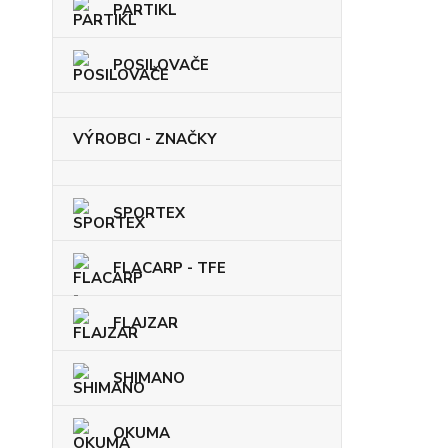
PARTIKL
POSILOVAČE
VÝROBCI - ZNAČKY
SPORTEX
FLACARP - TFE
FLAJZAR
SHIMANO
OKUMA