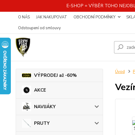
E-SHOP = VÝBĚR TOHO NEJOBL
O NÁS
JAK NAKUPOVAT
OBCHODNÍ PODMÍNKY
SKL
Odstoupení od smlouvy
Úvod
VÝPRODEJ až -60%
Vezí
AKCE
NAVIJÁKY
PRUTY