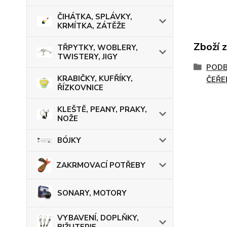
ČIHÁTKA, SPLÁVKY,
KRMÍTKA, ZÁTĚŽE
Zboží 
TŘPYTKY, WOBLERY,
TWISTERY, JIGY
PODB
KRABIČKY, KUFŘÍKY,
ČEŘE
ŘÍZKOVNICE
KLEŠTĚ, PEANY, PRAKY,
NOŽE
BÓJKY
ZAKRMOVACÍ POTŘEBY
SONARY, MOTORY
VYBAVENÍ, DOPLŇKY,