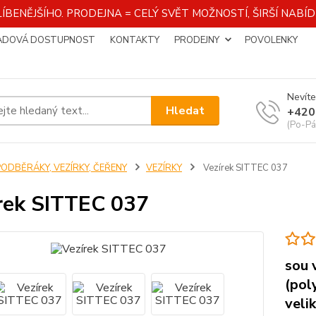
ÍBENĚJŠÍHO. PRODEJNA = CELÝ SVĚT MOŽNOSTÍ, ŠIRŠÍ NAB
ADOVÁ DOSTUPNOST
KONTAKTY
PRODEJNY
POVOLENKY
Nevíte
Hledat
+420
(Po-Pá
PODBĚRÁKY, VEZÍRKY, ČEŘENY
VEZÍRKY
Vezírek SITTEC 037
rek SITTEC 037
sou 
(pol
veli