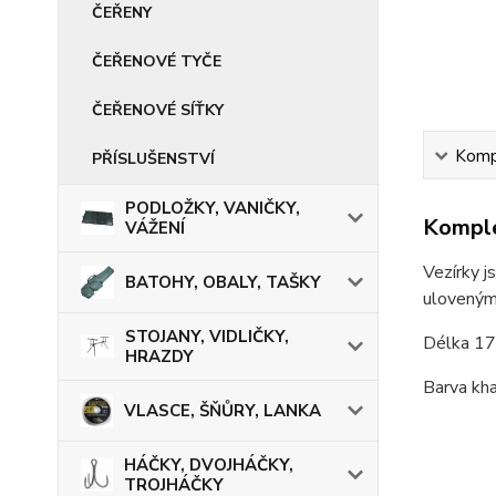
ČEŘENY
ČEŘENOVÉ TYČE
ČEŘENOVÉ SÍŤKY
Kompl
PŘÍSLUŠENSTVÍ
PODLOŽKY, VANIČKY,
Komple
VÁŽENÍ
Vezírky j
BATOHY, OBALY, TAŠKY
uloveným
STOJANY, VIDLIČKY,
Délka 17
HRAZDY
Barva kha
VLASCE, ŠŇŮRY, LANKA
HÁČKY, DVOJHÁČKY,
TROJHÁČKY