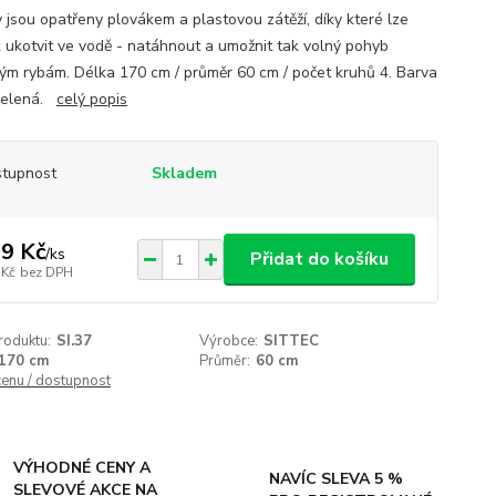
y jsou opatřeny plovákem a plastovou zátěží, díky které lze
k ukotvit ve vodě - natáhnout a umožnit tak volný pohyb
ým rybám. Délka 170 cm / průměr 60 cm / počet kruhů 4. Barva
zelená.
celý popis
tupnost
Skladem
9 Kč
/
ks
Přidat do košíku
 Kč
bez DPH
roduktu:
SI.37
Výrobce:
SITTEC
170 cm
Průměr:
60 cm
cenu / dostupnost
VÝHODNÉ CENY A
NAVÍC SLEVA 5 %
SLEVOVÉ AKCE NA