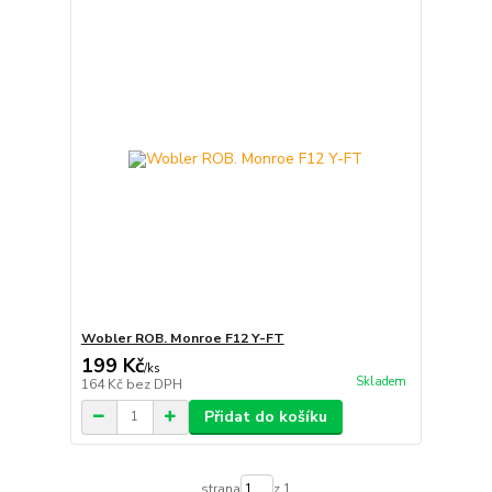
Wobler ROB. Monroe F12 Y-FT
199 Kč
/
ks
Skladem
164 Kč
bez DPH
Přidat do košíku
strana
z 1