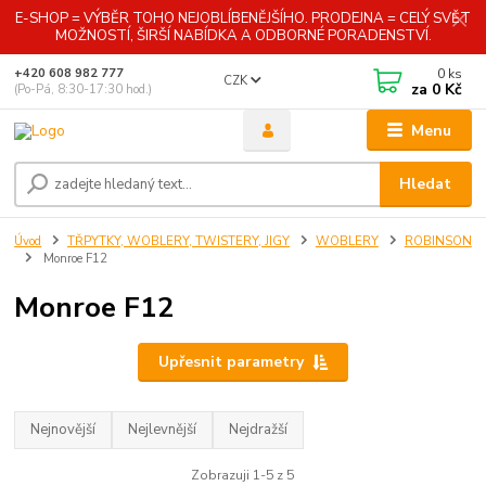
E-SHOP = VÝBĚR TOHO NEJOBLÍBENĚJŠÍHO. PRODEJNA = CELÝ SVĚT
MOŽNOSTÍ, ŠIRŠÍ NABÍDKA A ODBORNÉ PORADENSTVÍ.
0
ks
+420 608 982 777
CZK
za
0 Kč
(Po-Pá, 8:30-17:30 hod.)
Menu
Hledat
Úvod
TŘPYTKY, WOBLERY, TWISTERY, JIGY
WOBLERY
ROBINSON
Monroe F12
Monroe F12
Upřesnit parametry
Nejnovější
Nejlevnější
Nejdražší
Zobrazuji 1-5 z 5