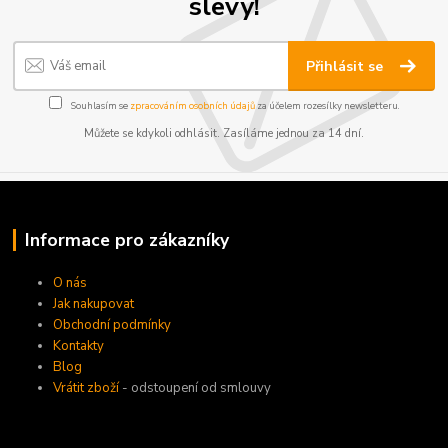
slevy!
Přihlásit se
Souhlasím se
zpracováním osobních údajů
za účelem rozesílky newsletteru.
Můžete se kdykoli odhlásit. Zasíláme jednou za 14 dní.
Informace pro zákazníky
O nás
Jak nakupovat
Obchodní podmínky
Kontakty
Blog
Vrátit zboží
- odstoupení od smlouvy