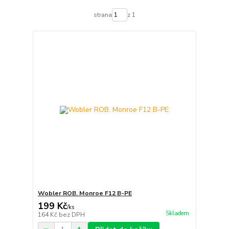
strana
z 1
Wobler ROB. Monroe F12 B-PE
199 Kč
/
ks
Skladem
164 Kč
bez DPH