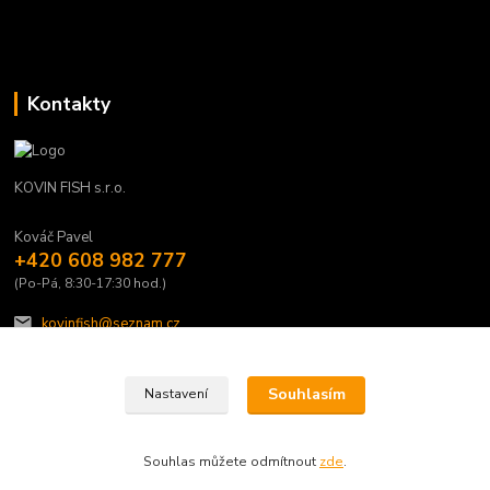
Kontakty
KOVIN FISH s.r.o.
Kováč Pavel
+420 608 982 777
(Po-Pá, 8:30-17:30 hod.)
kovinfish@seznam.cz
Souhlasím
Nastavení
Souhlas můžete odmítnout
zde
.
Vytvořeno na
Eshop-rychle.cz