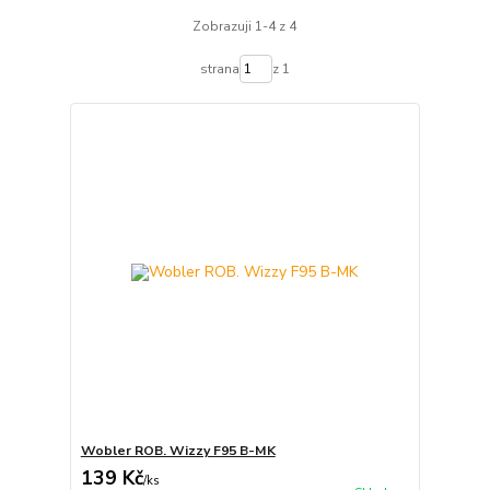
Zobrazuji 1-4 z 4
strana
z 1
Wobler ROB. Wizzy F95 B-MK
139 Kč
/
ks