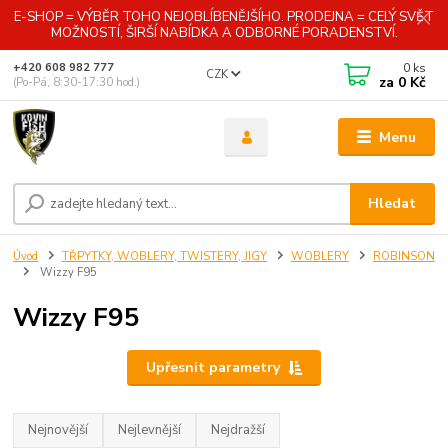
E-SHOP = VÝBĚR TOHO NEJOBLÍBENĚJŠÍHO. PRODEJNA = CELÝ SVĚT
MOŽNOSTÍ, ŠIRŠÍ NABÍDKA A ODBORNÉ PORADENSTVÍ.
0
ks
+420 608 982 777
CZK
za
0 Kč
(Po-Pá, 8:30-17:30 hod.)
Menu
Hledat
Úvod
TŘPYTKY, WOBLERY, TWISTERY, JIGY
WOBLERY
ROBINSON
Wizzy F95
Wizzy F95
Upřesnit parametry
Nejnovější
Nejlevnější
Nejdražší