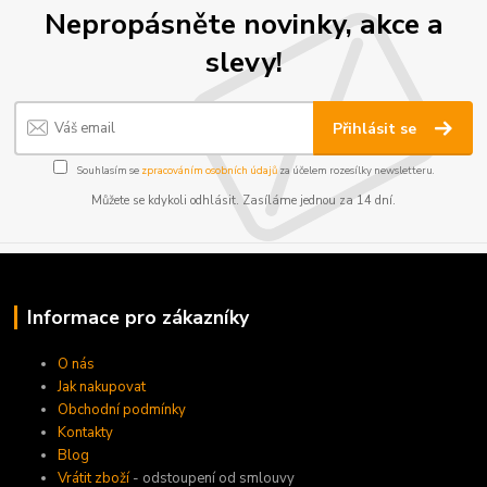
Nepropásněte novinky, akce a
slevy!
Přihlásit se
Souhlasím se
zpracováním osobních údajů
za účelem rozesílky newsletteru.
Můžete se kdykoli odhlásit. Zasíláme jednou za 14 dní.
Informace pro zákazníky
O nás
Jak nakupovat
Obchodní podmínky
Kontakty
Blog
Vrátit zboží
- odstoupení od smlouvy