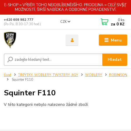
E-SHOP = VÝBĚR TOHO NEJOBLÍBENĚJŠÍHO. PRODEJNA = CELÝ SVĚT
MOŽNOSTÍ, ŠIRŠÍ NABÍDKA A ODBORNÉ PORADENSTVÍ.
0
ks
+420 608 982 777
CZK
za
0 Kč
(Po-Pá, 8:30-17:30 hod.)
Menu
Hledat
Úvod
TŘPYTKY, WOBLERY, TWISTERY, JIGY
WOBLERY
ROBINSON
Squinter F110
Squinter F110
V této kategorii nebylo nalezeno žádné zboží.