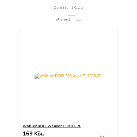
Zobrazuji 1-5 z 5
strana
z 1
Wobler ROB. Weaver F120 B-PL
169 Kč
/
ks