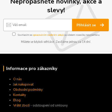
Nepropásněte novinky, akce a
slevy!
Přihlásit se
Souhlasím se
zpracováním osobních údajů
za účelem rozesílky newsletteru.
Můžete se kdykoli odhlásit. Zasíláme jednou za 14 dní.
Informace pro zákazníky
O nás
Jak nakupovat
Obchodní podmínky
Kontakty
Blog
Vrátit zboží
- odstoupení od smlouvy