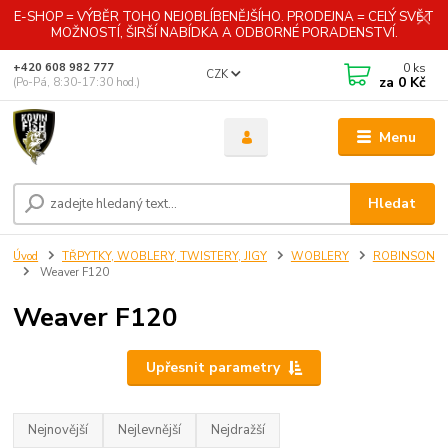
E-SHOP = VÝBĚR TOHO NEJOBLÍBENĚJŠÍHO. PRODEJNA = CELÝ SVĚT
MOŽNOSTÍ, ŠIRŠÍ NABÍDKA A ODBORNÉ PORADENSTVÍ.
0
ks
+420 608 982 777
CZK
za
0 Kč
(Po-Pá, 8:30-17:30 hod.)
Menu
Hledat
Úvod
TŘPYTKY, WOBLERY, TWISTERY, JIGY
WOBLERY
ROBINSON
Weaver F120
Weaver F120
Upřesnit parametry
Nejnovější
Nejlevnější
Nejdražší