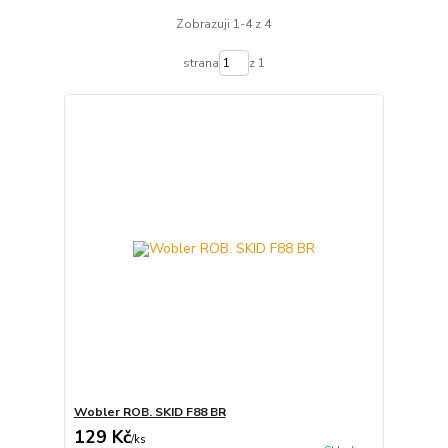
Zobrazuji 1-4 z 4
strana
z 1
Wobler ROB. SKID F88 BR
129 Kč
/
ks