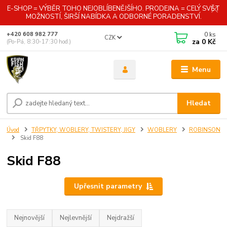
E-SHOP = VÝBĚR TOHO NEJOBLÍBENĚJŠÍHO. PRODEJNA = CELÝ SVĚT
MOŽNOSTÍ, ŠIRŠÍ NABÍDKA A ODBORNÉ PORADENSTVÍ.
0
ks
+420 608 982 777
CZK
za
0 Kč
(Po-Pá, 8:30-17:30 hod.)
Menu
Hledat
Úvod
TŘPYTKY, WOBLERY, TWISTERY, JIGY
WOBLERY
ROBINSON
Skid F88
Skid F88
Upřesnit parametry
Nejnovější
Nejlevnější
Nejdražší