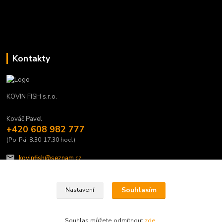
Kontakty
KOVIN FISH s.r.o.
Kováč Pavel
+420 608 982 777
(Po-Pá, 8:30-17:30 hod.)
kovinfish@seznam.cz
Souhlasím
Nastavení
Souhlas můžete odmítnout
zde
.