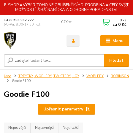
E-SHOP = VÝBĚR TOHO NEJOBLÍBENĚJŠÍHO. PRODEJNA = CELÝ SVĚT
MOŽNOSTÍ, ŠIRŠÍ NABÍDKA A ODBORNÉ PORADENSTVÍ.
0
ks
+420 608 982 777
CZK
za
0 Kč
(Po-Pá, 8:30-17:30 hod.)
Menu
Hledat
Úvod
TŘPYTKY, WOBLERY, TWISTERY, JIGY
WOBLERY
ROBINSON
Goodie F100
Goodie F100
Upřesnit parametry
Nejnovější
Nejlevnější
Nejdražší