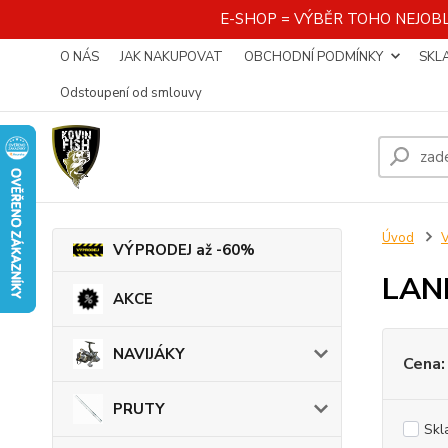
E-SHOP = VÝBĚR TOHO NEJOBL
O NÁS
JAK NAKUPOVAT
OBCHODNÍ PODMÍNKY
SKL
Odstoupení od smlouvy
Úvod
VÝPRODEJ až -60%
LAN
AKCE
NAVIJÁKY
Cena:
PRUTY
Skl