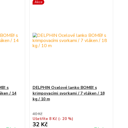
Akce
B! s
DELPHIN Ocelové lanko BOMB! s
áken / 14
krimpovacími svorkami / 7 vláken / 18
kg / 10 m
40 Kč
Ušetříte 8 Kč
(- 20 %)
32 Kč