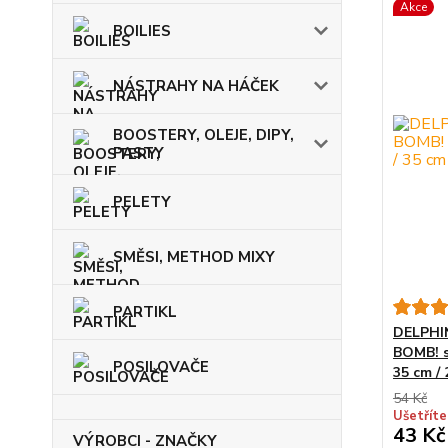
Akce
BOILIES
NÁSTRAHY NA HÁČEK
BOOSTERY, OLEJE, DIPY,
PASTY
PELETY
SMĚSI, METHOD MIXY
PARTIKL
DELPHIN
BOMB! s
POSILOVAČE
35 cm / 
54 Kč
Ušetříte
43 Kč
VÝROBCI - ZNAČKY