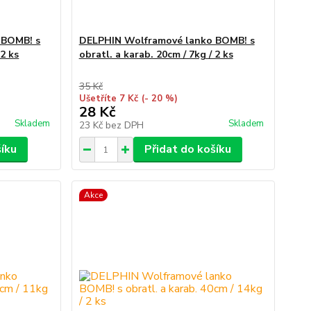
 BOMB! s
DELPHIN Wolframové lanko BOMB! s
 2 ks
obratl. a karab. 20cm / 7kg / 2 ks
35 Kč
Ušetříte 7 Kč
(- 20 %)
28 Kč
Skladem
Skladem
23 Kč
bez DPH
šíku
Přidat do košíku
Akce