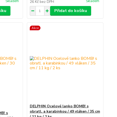
Skladem
Skladem
26 Kč
bez DPH
šíku
Přidat do košíku
Akce
DELPHIN Ocelové lanko BOMB! s
obratl. a karabinkou / 49 vláken / 35 cm
B! s
/ 11 kg / 2 ks