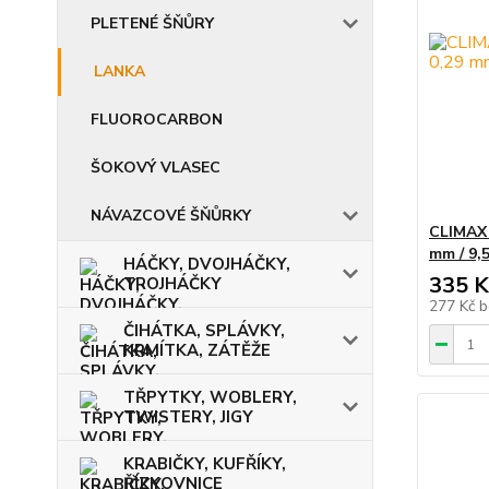
PLETENÉ ŠŇŮRY
LANKA
FLUOROCARBON
ŠOKOVÝ VLASEC
NÁVAZCOVÉ ŠŇŮRKY
CLIMAX 
mm / 9,5
HÁČKY, DVOJHÁČKY,
335 K
TROJHÁČKY
277 Kč
b
ČIHÁTKA, SPLÁVKY,
KRMÍTKA, ZÁTĚŽE
TŘPYTKY, WOBLERY,
TWISTERY, JIGY
KRABIČKY, KUFŘÍKY,
ŘÍZKOVNICE