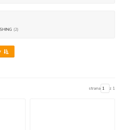
ISHING
(2)
y
strana
z 1