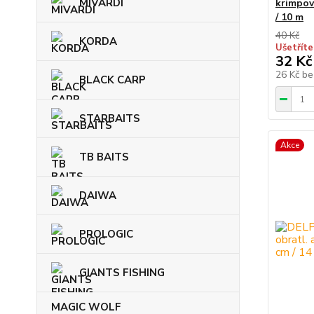
MIVARDI
krimpova
/ 10 m
40 Kč
KORDA
Ušetříte
32 Kč
26 Kč
be
BLACK CARP
STARBAITS
Akce
TB BAITS
DAIWA
PROLOGIC
GIANTS FISHING
MAGIC WOLF