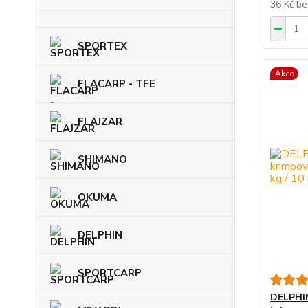
36 Kč
be
SPORTEX
Akce
FLACARP - TFE
FLAJZAR
SHIMANO
OKUMA
DELPHIN
SPORTCARP
DELPHIN