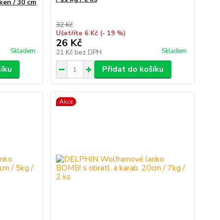
áken / 30 cm
32 Kč
Ušetříte 6 Kč
(- 19 %)
26 Kč
Skladem
Skladem
21 Kč
bez DPH
šíku
Přidat do košíku
Akce