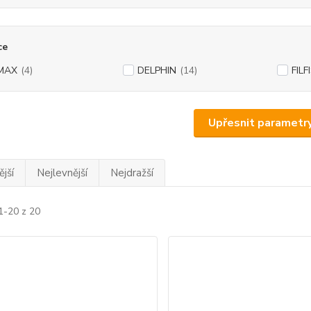
ce
IMAX
(4)
DELPHIN
(14)
FILF
Upřesnit parametr
jší
Nejlevnější
Nejdražší
1-20 z 20