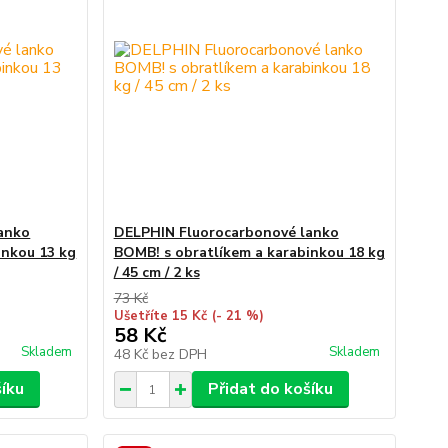
anko
DELPHIN Fluorocarbonové lanko
inkou 13 kg
BOMB! s obratlíkem a karabinkou 18 kg
/ 45 cm / 2 ks
73 Kč
Ušetříte 15 Kč
(- 21 %)
58 Kč
Skladem
Skladem
48 Kč
bez DPH
šíku
Přidat do košíku