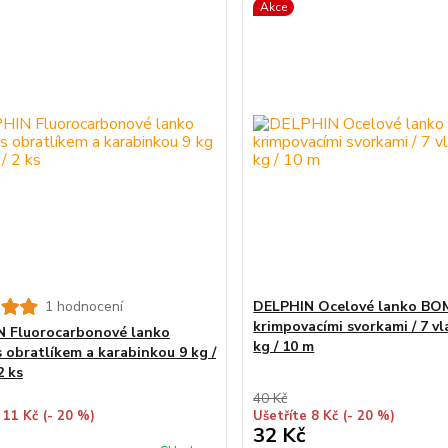
Akce
1 hodnocení
DELPHIN Ocelové lanko BOM
krimpovacími svorkami / 7 vl
 Fluorocarbonové lanko
kg / 10 m
 obratlíkem a karabinkou 9 kg /
2 ks
40 Kč
 11 Kč
(- 20 %)
Ušetříte 8 Kč
(- 20 %)
32 Kč