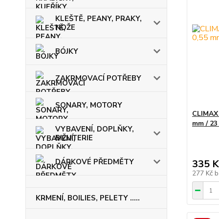
KLEŠTĚ, PEANY, PRAKY,
NOŽE
BÓJKY
ZAKRMOVACÍ POTŘEBY
SONARY, MOTORY
CLIMAX 
mm / 23 
VYBAVENÍ, DOPLŇKY,
BIŽUTERIE
DÁRKOVÉ PŘEDMĚTY
335 K
277 Kč
b
KRMENÍ, BOILIES, PELETY .....