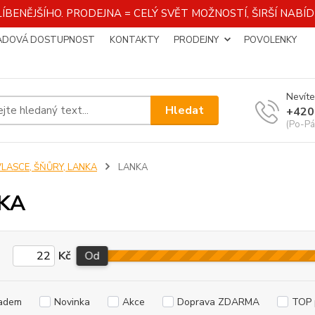
ÍBENĚJŠÍHO. PRODEJNA = CELÝ SVĚT MOŽNOSTÍ, ŠIRŠÍ NAB
ADOVÁ DOSTUPNOST
KONTAKTY
PRODEJNY
POVOLENKY
Nevíte
Hledat
+420
(Po-Pá
VLASCE, ŠŇŮRY, LANKA
LANKA
KA
Kč
Od
adem
Novinka
Akce
Doprava ZDARMA
TOP 