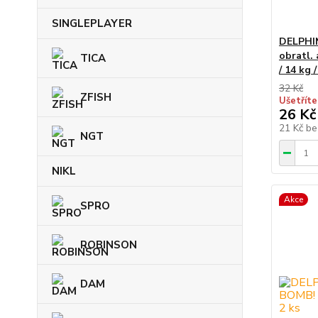
SINGLEPLAYER
DELPHIN
obratl. 
TICA
/ 14 kg /
32 Kč
ZFISH
Ušetříte
26 Kč
21 Kč
be
NGT
NIKL
Akce
SPRO
ROBINSON
DAM