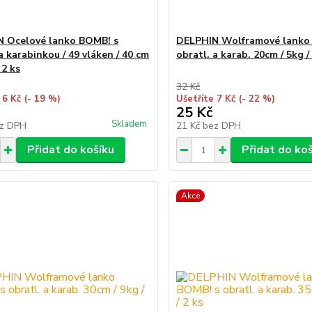
 Ocelové lanko BOMB! s
DELPHIN Wolframové lanko
a karabinkou / 49 vláken / 40 cm
obratl. a karab. 20cm / 5kg /
 2 ks
32 Kč
 6 Kč
(- 19 %)
Ušetříte 7 Kč
(- 22 %)
25 Kč
Skladem
z DPH
21 Kč
bez DPH
Přidat do košíku
Přidat do ko
Akce