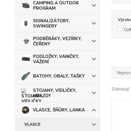
CAMPING A OUTDOR
PROGRAM
Výrob
SIGNALIZÁTORY,
SWINGERY
CL
PODBĚRÁKY, VEZÍRKY,
ČEŘENY
PODLOŽKY, VANIČKY,
VÁŽENÍ
Nejnově
BATOHY, OBALY, TAŠKY
Zobrazuji 
STOJANY, VIDLIČKY,
HRAZDY
VLASCE, ŠŇŮRY, LANKA
VLASCE