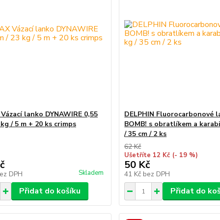
Vázací lanko DYNAWIRE 0,55
DELPHIN Fluorocarbonové l
kg / 5 m + 20 ks crimps
BOMB! s obratlíkem a karab
/ 35 cm / 2 ks
62 Kč
Ušetříte 12 Kč
(- 19 %)
č
50 Kč
Skladem
ez DPH
41 Kč
bez DPH
Přidat do košíku
Přidat do ko