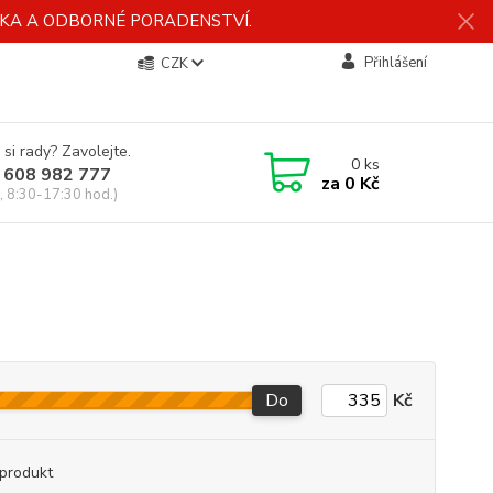
ÍDKA A ODBORNÉ PORADENSTVÍ.
Přihlášení
CZK
 si rady? Zavolejte.
0
ks
 608 982 777
za
0 Kč
, 8:30-17:30 hod.)
Do
Kč
produkt