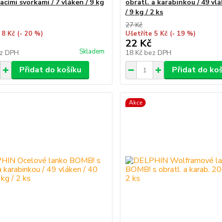
cími svorkami / 7 vláken / 9 kg
obratl. a karabinkou / 49 vl
/ 9 kg / 2 ks
27 Kč
 8 Kč
(- 20 %)
Ušetříte 5 Kč
(- 19 %)
22 Kč
Skladem
z DPH
18 Kč
bez DPH
Přidat do košíku
Přidat do ko
Akce