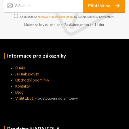
Přihlásit se
Souhlasím se
zpracováním osobních údajů
za účelem rozesílky newsletteru.
Můžete se kdykoli odhlásit. Zasíláme jednou za 14 dní.
Informace pro zákazníky
O nás
Jak nakupovat
Obchodní podmínky
Kontakty
Blog
Vrátit zboží
- odstoupení od smlouvy
Prodejna NAPAJEDLA