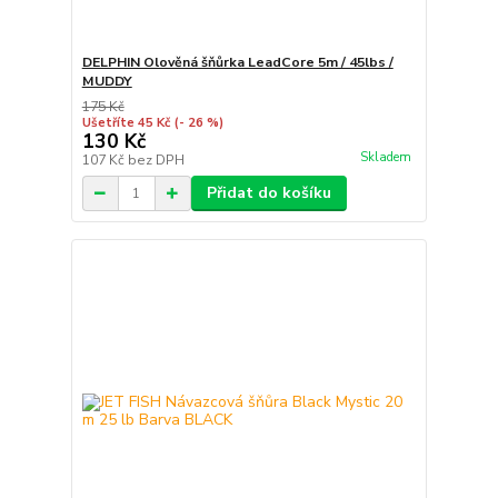
DELPHIN Olověná šňůrka LeadCore 5m / 45lbs /
MUDDY
175 Kč
Ušetříte 45 Kč
(- 26 %)
130 Kč
Skladem
107 Kč
bez DPH
Přidat do košíku