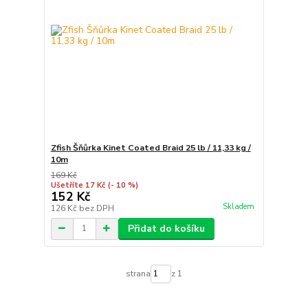
Zfish Šňůrka Kinet Coated Braid 25 lb / 11,33 kg /
10m
169 Kč
Ušetříte 17 Kč
(- 10 %)
152 Kč
Skladem
126 Kč
bez DPH
Přidat do košíku
strana
z 1