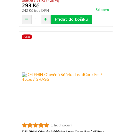
Ušetříte 98 Kč
(- 25 %)
293 Kč
Skladem
242 Kč
bez DPH
Přidat do košíku
Akce
1 hodnocení
DELPHIN Olověná šňůrka LeadCore 5m / 45lbs /