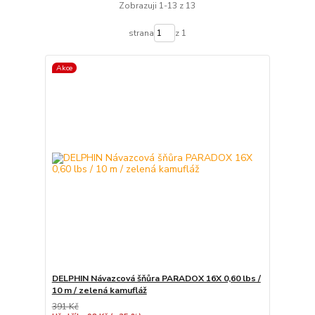
Zobrazuji 1-13 z 13
strana
z 1
Akce
DELPHIN Návazcová šňůra PARADOX 16X 0,60 lbs /
10 m / zelená kamufláž
391 Kč