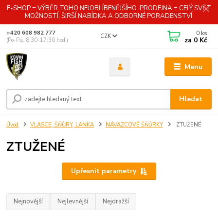
E-SHOP = VÝBĚR TOHO NEJOBLÍBENĚJŠÍHO. PRODEJNA = CELÝ SVĚT
MOŽNOSTÍ, ŠIRŠÍ NABÍDKA A ODBORNÉ PORADENSTVÍ.
0
ks
+420 608 982 777
CZK
za
0 Kč
(Po-Pá, 8:30-17:30 hod.)
Menu
Hledat
Úvod
VLASCE, ŠŇŮRY, LANKA
NÁVAZCOVÉ ŠŇŮRKY
ZTUŽENÉ
ZTUŽENÉ
Upřesnit parametry
Nejnovější
Nejlevnější
Nejdražší