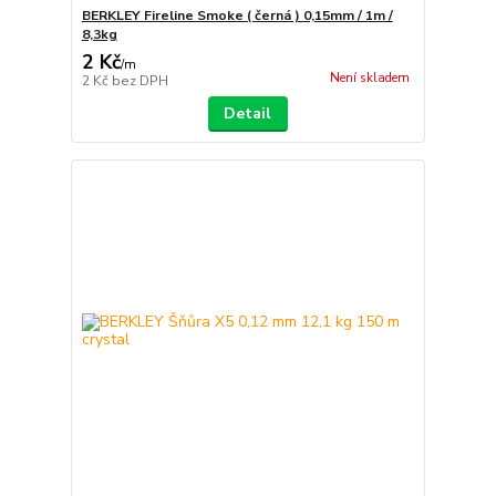
BERKLEY Fireline Smoke ( černá ) 0,15mm / 1m /
8,3kg
2 Kč
/
m
Není skladem
2 Kč
bez DPH
Detail