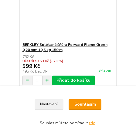
BERKLEY Splétaná šňůra Forward Flame Green
0,20 mm 10,5 kg 150 m
752 Kč
Ušetříte 153 Kč
(- 20 %)
599 Kč
Skladem
495 Kč
bez DPH
Přidat do košíku
Souhlasím
Nastavení
Souhlas můžete odmítnout
zde
.