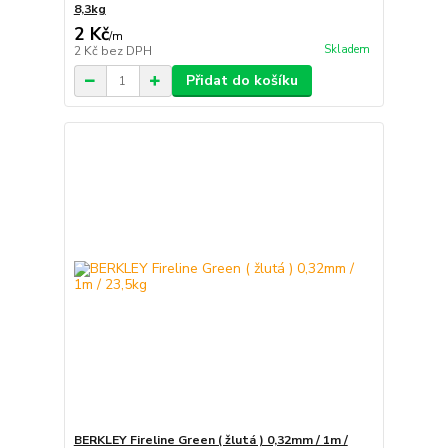
8,3kg
2 Kč
/
m
Skladem
2 Kč
bez DPH
Přidat do košíku
BERKLEY Fireline Green ( žlutá ) 0,32mm / 1m /