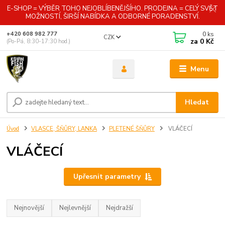
E-SHOP = VÝBĚR TOHO NEJOBLÍBENĚJŠÍHO. PRODEJNA = CELÝ SVĚT
MOŽNOSTÍ, ŠIRŠÍ NABÍDKA A ODBORNÉ PORADENSTVÍ.
0
ks
+420 608 982 777
CZK
za
0 Kč
(Po-Pá, 8:30-17:30 hod.)
Menu
Hledat
Úvod
VLASCE, ŠŇŮRY, LANKA
PLETENÉ ŠŇŮRY
VLÁČECÍ
VLÁČECÍ
Upřesnit parametry
Nejnovější
Nejlevnější
Nejdražší