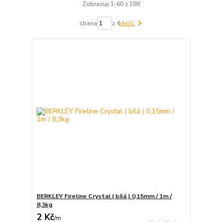
Zobrazuji 1-60 z 188
strana
z 4
další
BERKLEY Fireline Crystal ( bílá ) 0,15mm / 1m /
8,3kg
2 Kč
/
m