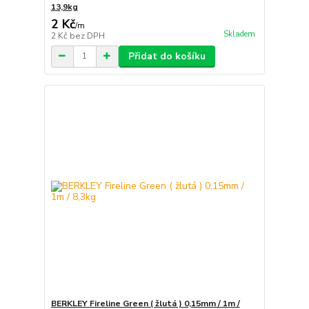
13,9kg
2 Kč
/
m
Skladem
2 Kč
bez DPH
Přidat do košíku
BERKLEY Fireline Green ( žlutá ) 0,15mm / 1m /