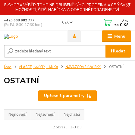
E-SHOP = VÝBĚR TOHO NEJOBLÍBENĚJŠÍHO. PRODEJNA = CELÝ SVĚT
MOŽNOSTÍ, ŠIRŠÍ NABÍDKA A ODBORNÉ PORADENSTVÍ.
0
ks
+420 608 982 777
CZK
za
0 Kč
(Po-Pá, 8:30-17:30 hod.)
Menu
Hledat
Úvod
VLASCE, ŠŇŮRY, LANKA
NÁVAZCOVÉ ŠŇŮRKY
OSTATNÍ
OSTATNÍ
Upřesnit parametry
Nejnovější
Nejlevnější
Nejdražší
Zobrazuji 1-3 z 3