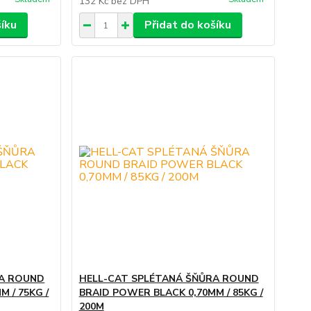
132 Kč
bez DPH
šíku
Přidat do košíku
RA ROUND
HELL-CAT SPLÉTANÁ ŠŇŮRA ROUND
 / 75KG /
BRAID POWER BLACK 0,70MM / 85KG /
200M