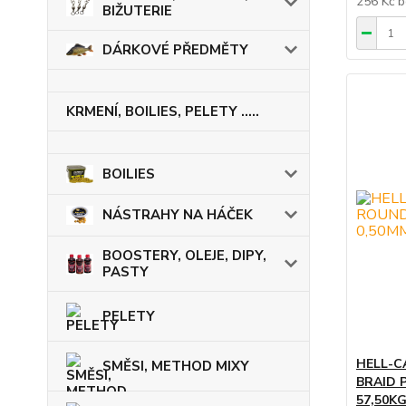
256 Kč
b
BIŽUTERIE
DÁRKOVÉ PŘEDMĚTY
KRMENÍ, BOILIES, PELETY .....
BOILIES
NÁSTRAHY NA HÁČEK
BOOSTERY, OLEJE, DIPY,
PASTY
PELETY
HELL-C
SMĚSI, METHOD MIXY
BRAID 
57,50KG