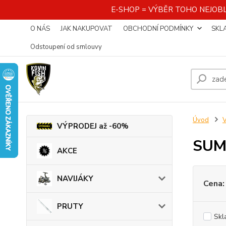
E-SHOP = VÝBĚR TOHO NEJOBL
O NÁS
JAK NAKUPOVAT
OBCHODNÍ PODMÍNKY
SKL
Odstoupení od smlouvy
Úvod
VÝPRODEJ až -60%
SUM
AKCE
NAVIJÁKY
Cena:
PRUTY
Skl