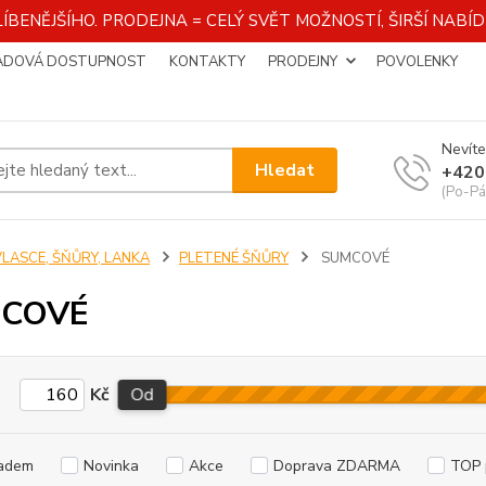
ÍBENĚJŠÍHO. PRODEJNA = CELÝ SVĚT MOŽNOSTÍ, ŠIRŠÍ NAB
ADOVÁ DOSTUPNOST
KONTAKTY
PRODEJNY
POVOLENKY
Nevíte
Hledat
+420
(Po-Pá
VLASCE, ŠŇŮRY, LANKA
PLETENÉ ŠŇŮRY
SUMCOVÉ
COVÉ
Kč
Od
adem
Novinka
Akce
Doprava ZDARMA
TOP 