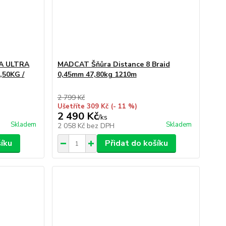
A ULTRA
MADCAT Šňůra Distance 8 Braid
,50KG /
0,45mm 47,80kg 1210m
2 799 Kč
Ušetříte 309 Kč
(- 11 %)
2 490 Kč
/
ks
Skladem
Skladem
2 058 Kč
bez DPH
šíku
Přidat do košíku