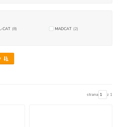
L-CAT
(8)
MADCAT
(2)
y
strana
z 1