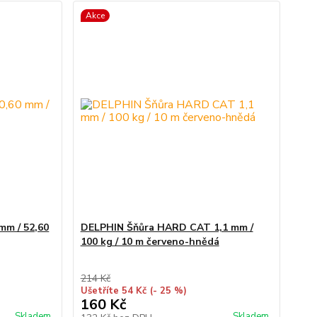
Akce
mm / 52,60
DELPHIN Šňůra HARD CAT 1,1 mm /
100 kg / 10 m červeno-hnědá
214 Kč
Ušetříte 54 Kč
(- 25 %)
160 Kč
Skladem
Skladem