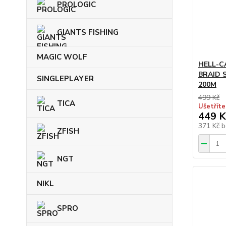
PROLOGIC
GIANTS FISHING
MAGIC WOLF
HELL-C
BRAID S
SINGLEPLAYER
200M
499 Kč
TICA
Ušetříte
449 K
371 Kč
b
ZFISH
NGT
NIKL
SPRO