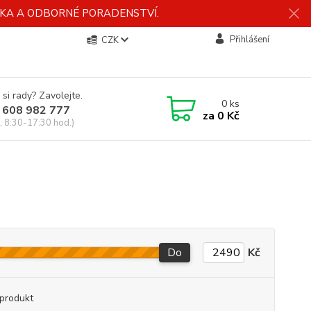
ÍDKA A ODBORNÉ PORADENSTVÍ.
Přihlášení
CZK
 si rady? Zavolejte.
0
ks
 608 982 777
za
0 Kč
, 8:30-17:30 hod.)
Do
Kč
produkt