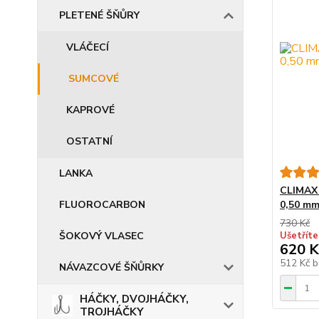
PLETENÉ ŠŇŮRY
VLÁČECÍ
SUMCOVÉ
KAPROVÉ
OSTATNÍ
LANKA
CLIMAX 
FLUOROCARBON
0,50 m
730 Kč
ŠOKOVÝ VLASEC
Ušetříte
620 K
512 Kč
b
NÁVAZCOVÉ ŠŇŮRKY
HÁČKY, DVOJHÁČKY,
TROJHÁČKY