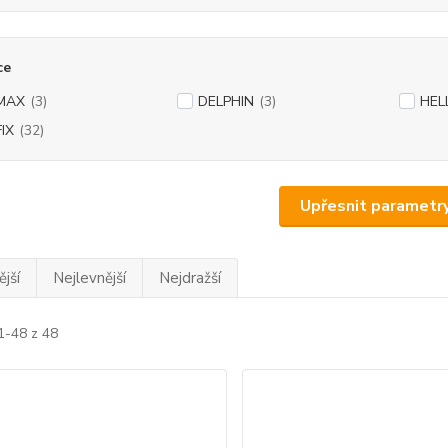
ce
IMAX
(3)
DELPHIN
(3)
HEL
IX
(32)
Upřesnit parametr
jší
Nejlevnější
Nejdražší
1-48 z 48