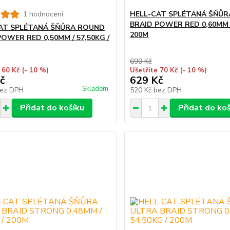
1 hodnocení
HELL-CAT SPLÉTANÁ ŠŇŮ
BRAID POWER RED 0,60MM /
AT SPLÉTANÁ ŠŇŮRA ROUND
200M
POWER RED 0,50MM / 57,50KG /
699 Kč
 60 Kč
(- 10 %)
Ušetříte 70 Kč
(- 10 %)
č
629 Kč
Skladem
ez DPH
520 Kč
bez DPH
Přidat do košíku
Přidat do ko