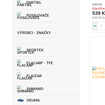
PARTIKL
599 Kč
Ušetříte
539 K
POSILOVAČE
445 Kč
b
VÝROBCI - ZNAČKY
SPORTEX
FLACARP - TFE
FLAJZAR
SHIMANO
OKUMA