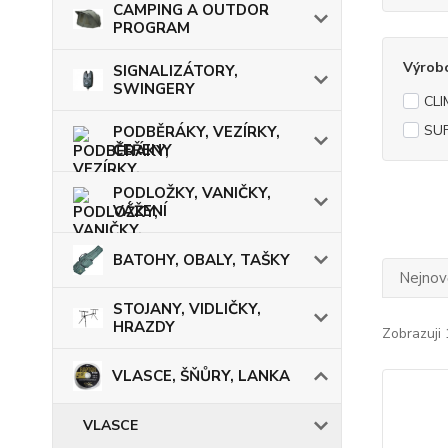
CAMPING A OUTDOR
PROGRAM
Výrob
SIGNALIZÁTORY,
SWINGERY
CL
SUF
PODBĚRÁKY, VEZÍRKY,
ČEŘENY
PODLOŽKY, VANIČKY,
VÁŽENÍ
BATOHY, OBALY, TAŠKY
Nejnově
STOJANY, VIDLIČKY,
HRAZDY
Zobrazuji 
VLASCE, ŠŇŮRY, LANKA
VLASCE