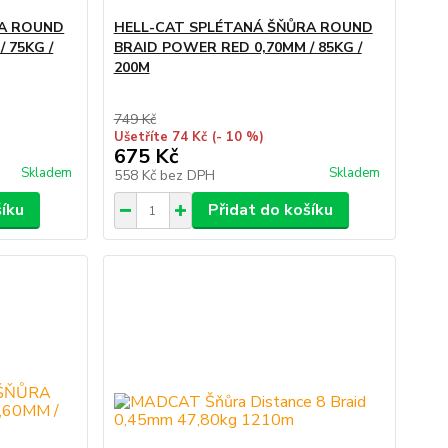
RA ROUND
HELL-CAT SPLÉTANÁ ŠŇŮRA ROUND
 75KG /
BRAID POWER RED 0,70MM / 85KG /
200M
749 Kč
Ušetříte 74 Kč
(- 10 %)
675 Kč
Skladem
Skladem
558 Kč
bez DPH
šíku
Přidat do košíku