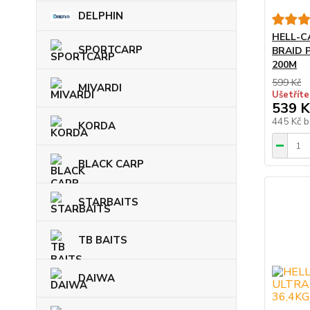
DELPHIN
HELL-C
SPORTCARP
BRAID 
200M
599 Kč
MIVARDI
Ušetříte
539 K
445 Kč
b
KORDA
BLACK CARP
STARBAITS
TB BAITS
DAIWA