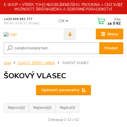
E-SHOP = VÝBĚR TOHO NEJOBLÍBENĚJŠÍHO. PRODEJNA = CELÝ SVĚT
MOŽNOSTÍ, ŠIRŠÍ NABÍDKA A ODBORNÉ PORADENSTVÍ.
0
ks
+420 608 982 777
CZK
za
0 Kč
(Po-Pá, 8:30-17:30 hod.)
Menu
Hledat
Úvod
VLASCE, ŠŇŮRY, LANKA
ŠOKOVÝ VLASEC
ŠOKOVÝ VLASEC
Upřesnit parametry
Nejnovější
Nejlevnější
Nejdražší
Zobrazuji 1-12 z 12