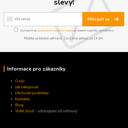
slevy!
Přihlásit se
Souhlasím se
zpracováním osobních údajů
za účelem rozesílky newsletteru.
Můžete se kdykoli odhlásit. Zasíláme jednou za 14 dní.
Informace pro zákazníky
O nás
Jak nakupovat
Obchodní podmínky
Kontakty
Blog
Vrátit zboží
- odstoupení od smlouvy