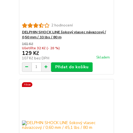
2 hodnocení
DELPHIN SHOCK LINE šokový vlasec návazcový /
0,50 mm / 33 lbs / 80 m
161 Kč
Ušetříte 32 Kč
(- 20 %)
129 Kč
Skladem
107 Kč
bez DPH
Přidat do košíku
Akce