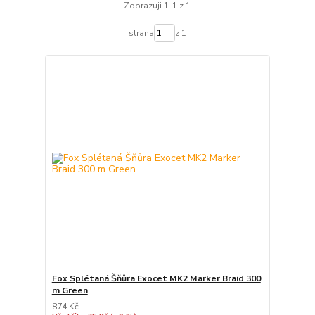
Zobrazuji 1-1 z 1
strana
z 1
Fox Splétaná Šňůra Exocet MK2 Marker Braid 300
m Green
874 Kč