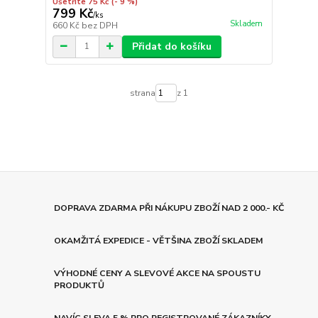
Ušetříte 75 Kč
(- 9 %)
799 Kč
/
ks
Skladem
660 Kč
bez DPH
Přidat do košíku
strana
z 1
DOPRAVA ZDARMA PŘI NÁKUPU ZBOŽÍ NAD 2 000.- KČ
OKAMŽITÁ EXPEDICE - VĚTŠINA ZBOŽÍ SKLADEM
VÝHODNÉ CENY A SLEVOVÉ AKCE NA SPOUSTU
PRODUKTŮ
NAVÍC SLEVA 5 % PRO REGISTROVANÉ ZÁKAZNÍKY