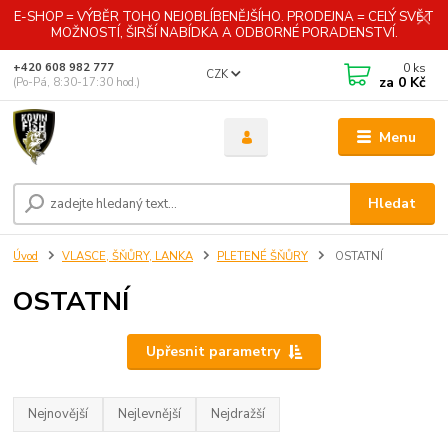
E-SHOP = VÝBĚR TOHO NEJOBLÍBENĚJŠÍHO. PRODEJNA = CELÝ SVĚT
MOŽNOSTÍ, ŠIRŠÍ NABÍDKA A ODBORNÉ PORADENSTVÍ.
0
ks
+420 608 982 777
CZK
za
0 Kč
(Po-Pá, 8:30-17:30 hod.)
Menu
Hledat
Úvod
VLASCE, ŠŇŮRY, LANKA
PLETENÉ ŠŇŮRY
OSTATNÍ
OSTATNÍ
Upřesnit parametry
Nejnovější
Nejlevnější
Nejdražší