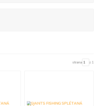
strana
z 1