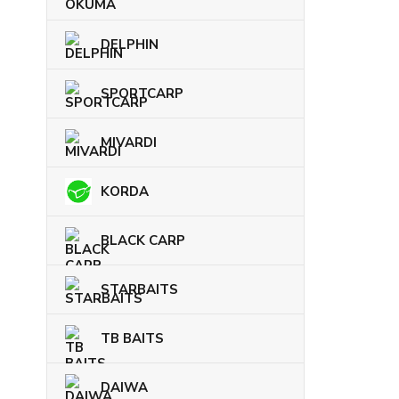
DELPHIN
SPORTCARP
MIVARDI
KORDA
BLACK CARP
STARBAITS
TB BAITS
DAIWA