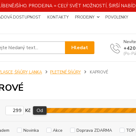
ÍBENĚJŠÍHO. PRODEJNA = CELÝ SVĚT MOŽNOSTÍ, ŠIRŠÍ NAB
ADOVÁ DOSTUPNOST
KONTAKTY
PRODEJNY
POVOLENKY
Nevíte
Hledat
+420
(Po-Pá
VLASCE, ŠŇŮRY, LANKA
PLETENÉ ŠŇŮRY
KAPROVÉ
ROVÉ
Kč
Od
adem
Novinka
Akce
Doprava ZDARMA
TOP 