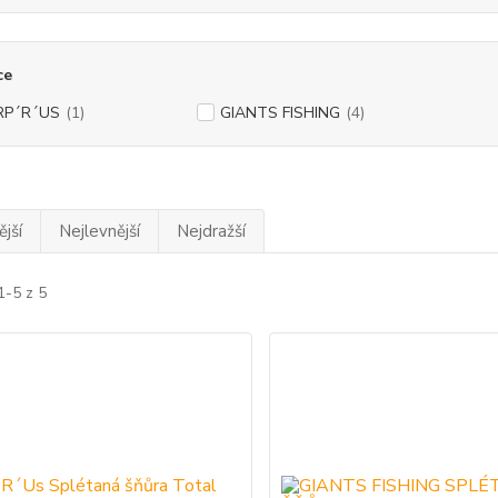
ce
RP´R´US
(1)
GIANTS FISHING
(4)
jší
Nejlevnější
Nejdražší
1-5 z 5