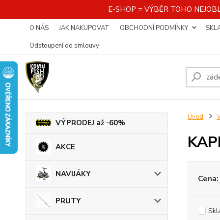
E-SHOP = VÝBĚR TOHO NEJOBL
O NÁS
JAK NAKUPOVAT
OBCHODNÍ PODMÍNKY
SKL
Odstoupení od smlouvy
Úvod
VÝPRODEJ až -60%
KAP
AKCE
NAVIJÁKY
Cena:
PRUTY
Skl