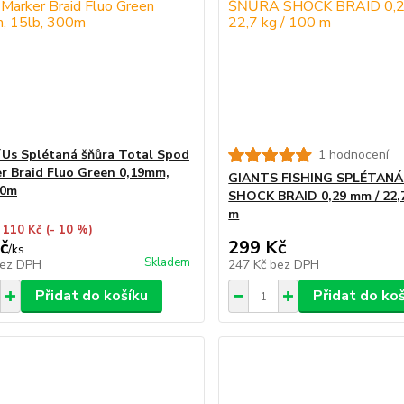
Us Splétaná šňůra Total Spod
1 hodnocení
r Braid Fluo Green 0,19mm,
GIANTS FISHING SPLÉTAN
00m
SHOCK BRAID 0,29 mm / 22,7
m
 110 Kč
(- 10 %)
č
299 Kč
/
ks
Skladem
ez DPH
247 Kč
bez DPH
Přidat do košíku
Přidat do ko