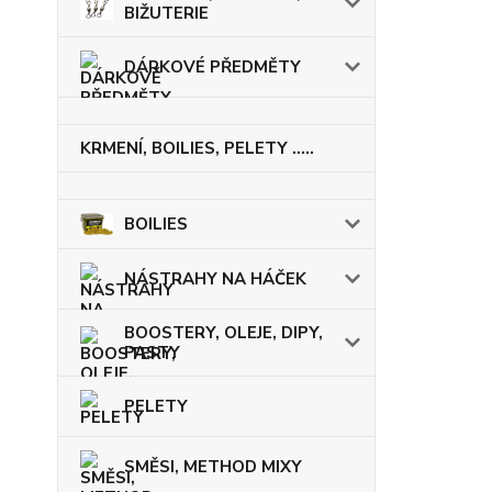
BIŽUTERIE
DÁRKOVÉ PŘEDMĚTY
KRMENÍ, BOILIES, PELETY .....
BOILIES
NÁSTRAHY NA HÁČEK
BOOSTERY, OLEJE, DIPY,
PASTY
PELETY
SMĚSI, METHOD MIXY