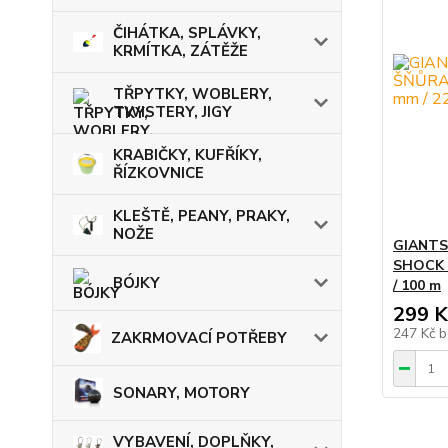
ČIHÁTKA, SPLÁVKY,
KRMÍTKA, ZÁTĚŽE
TŘPYTKY, WOBLERY,
TWISTERY, JIGY
KRABIČKY, KUFŘÍKY,
ŘÍZKOVNICE
KLEŠTĚ, PEANY, PRAKY,
NOŽE
GIANTS
SHOCK B
BÓJKY
/ 100 m
299 K
247 Kč
b
ZAKRMOVACÍ POTŘEBY
SONARY, MOTORY
VYBAVENÍ, DOPLŇKY,