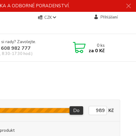
ÍDKA A ODBORNÉ PORADENSTVÍ.
Přihlášení
CZK
 si rady? Zavolejte.
0
ks
 608 982 777
za
0 Kč
, 8:30-17:30 hod.)
Do
Kč
produkt