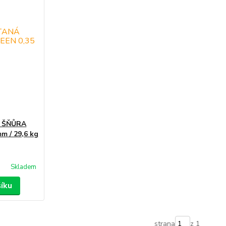
Á ŠŇŮRA
 / 29,6 kg
Skladem
šíku
strana
z 1