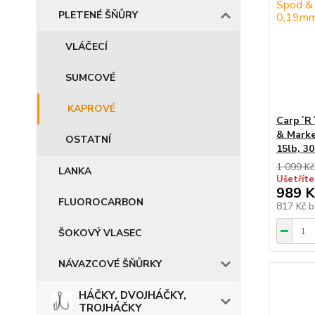
PLETENÉ ŠŇŮRY
VLÁČECÍ
SUMCOVÉ
KAPROVÉ
Carp´R´
& Marke
OSTATNÍ
15lb, 3
1 099 Kč
LANKA
Ušetříte
989 K
FLUOROCARBON
817 Kč
b
ŠOKOVÝ VLASEC
NÁVAZCOVÉ ŠŇŮRKY
HÁČKY, DVOJHÁČKY,
TROJHÁČKY