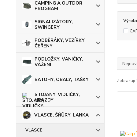
CAMPING A OUTDOR
PROGRAM
Výrob
SIGNALIZÁTORY,
SWINGERY
CA
PODBĚRÁKY, VEZÍRKY,
ČEŘENY
PODLOŽKY, VANIČKY,
Nejnově
VÁŽENÍ
BATOHY, OBALY, TAŠKY
Zobrazuji 
STOJANY, VIDLIČKY,
HRAZDY
VLASCE, ŠŇŮRY, LANKA
VLASCE