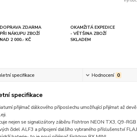
Výrobc
DOPRAVA ZDARMA
OKAMŽITÁ EXPEDICE
PŘI NÁKUPU ZBOŽÍ
- VĚTŠINA ZBOŽÍ
NAD 2 000.- KČ
SKLADEM
etní specifikace
Hodnocení
0
tní specifikace
aturní přijímač dálkového příposlechu umožňující přijímat až devět
eji.
cuje nejen se signalizátory záběru Fishtron NEON TX3, Q9-RGB
ých čidel ALF3 a připojení dalšího vybraného příslušenství FLA
ýdrží baterie- to je nový přijímač Fishtron RX MINI.