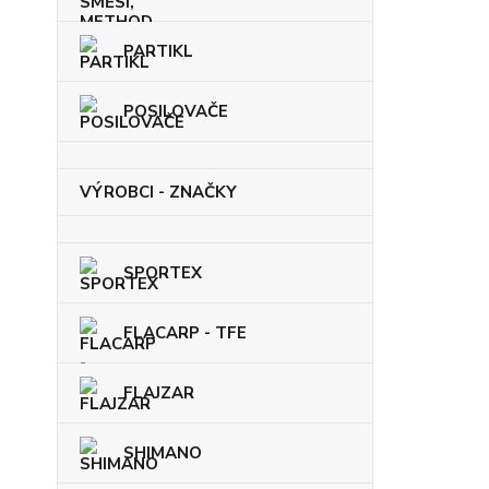
PARTIKL
POSILOVAČE
VÝROBCI - ZNAČKY
SPORTEX
FLACARP - TFE
FLAJZAR
SHIMANO