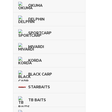
OKUMA
DELPHIN
SPORTCARP
MIVARDI
KORDA
BLACK CARP
STARBAITS
TB BAITS