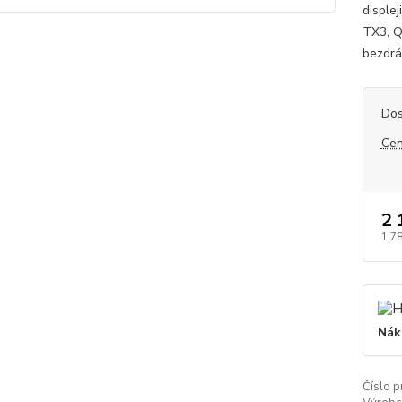
disple
TX3, Q
bezdrát
Dos
Cen
2 
1 7
Nák
Číslo p