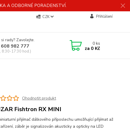
ÍDKA A ODBORNÉ PORADENSTVÍ.
Přihlášení
CZK
 si rady? Zavolejte.
0
ks
 608 982 777
za
0 Kč
, 8:30-17:30 hod.)
Ohodnotit produkt
ZAR Fishtron RX MINI
niaturní přijímač dálkového příposlechu umožňující přijímat až
ařízení, záběr je signalizován akusticky a opticky na LED