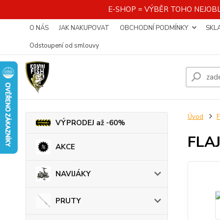
E-SHOP = VÝBĚR TOHO NEJOBL
O NÁS
JAK NAKUPOVAT
OBCHODNÍ PODMÍNKY
SKL
Odstoupení od smlouvy
Úvod
VÝPRODEJ až -60%
FLAJ
AKCE
NAVIJÁKY
PRUTY