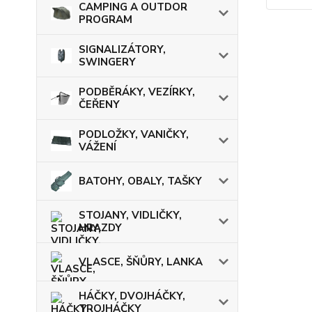
CAMPING A OUTDOR
PROGRAM
SIGNALIZÁTORY,
SWINGERY
PODBĚRÁKY, VEZÍRKY,
ČEŘENY
PODLOŽKY, VANIČKY,
VÁŽENÍ
BATOHY, OBALY, TAŠKY
STOJANY, VIDLIČKY,
HRAZDY
VLASCE, ŠŇŮRY, LANKA
HÁČKY, DVOJHÁČKY,
TROJHÁČKY