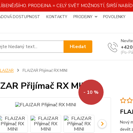
ÍBENĚJŠÍHO. PRODEJNA = CELÝ SVĚT MOŽNOSTÍ, ŠIRŠÍ NAB
ADOVÁ DOSTUPNOST
KONTAKTY
PRODEJNY
POVOLENKY
Nevíte
Hledat
+420
(Po-Pá
FLAJZAR
FLAJZAR Přijímač RX MINI
ZAR Přijímač RX MINI
- 10 %
FLAJ
Nový mi
devět z