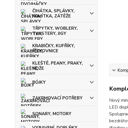
ČIHÁTKA, SPLÁVKY,
KRMÍTKA, ZÁTĚŽE
TŘPYTKY, WOBLERY,
TWISTERY, JIGY
KRABIČKY, KUFŘÍKY,
ŘÍZKOVNICE
KLEŠTĚ, PEANY, PRAKY,
NOŽE
Kompl
BÓJKY
Komple
ZAKRMOVACÍ POTŘEBY
Nový mini
LED displ
SONARY, MOTORY
Spolupra
bezdrátov
dlouhou v
VYBAVENÍ, DOPLŇKY,