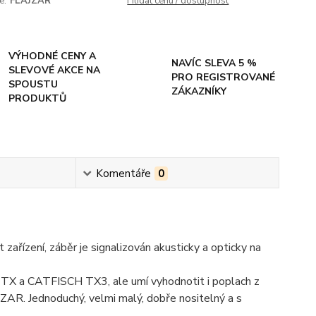
e:
FLAJZAR
Hlídat cenu / dostupnost
VÝHODNÉ CENY A
NAVÍC SLEVA 5 %
SLEVOVÉ AKCE NA
PRO REGISTROVANÉ
SPOUSTU
ZÁKAZNÍKY
PRODUKTŮ
Komentáře
0
 zařízení, záběr je signalizován akusticky a opticky na
 TX a CATFISCH TX3, ale umí vyhodnotit i poplach z
JZAR. Jednoduchý, velmi malý, dobře nositelný a s