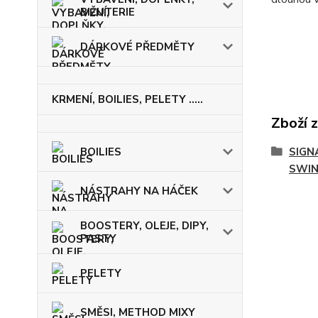
BIŽUTERIE
DÁRKOVÉ PŘEDMĚTY
KRMENÍ, BOILIES, PELETY .....
Zboží 
BOILIES
SIGN
SWIN
NÁSTRAHY NA HÁČEK
BOOSTERY, OLEJE, DIPY,
PASTY
PELETY
SMĚSI, METHOD MIXY