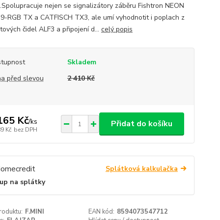
ji.Spolupracuje nejen se signalizátory záběru Fishtron NEON
9-RGB TX a CATFISCH TX3, ale umí vyhodnotit i poplach z
ových čidel ALF3 a připojení d...
celý popis
tupnost
Skladem
a před slevou
2 410 Kč
165 Kč
/
ks
Přidat do košíku
89 Kč
bez DPH
Splátková kalkulačka
up na splátky
roduktu:
F.MINI
EAN kód:
8594073547712