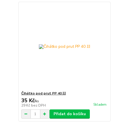
Čihátko pod prut PP 40 žž
35 Kč
/
ks
Skladem
29 Kč
bez DPH
Přidat do košíku