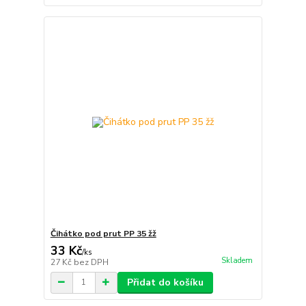
Čihátko pod prut PP 35 žž
33 Kč
/
ks
Skladem
27 Kč
bez DPH
Přidat do košíku