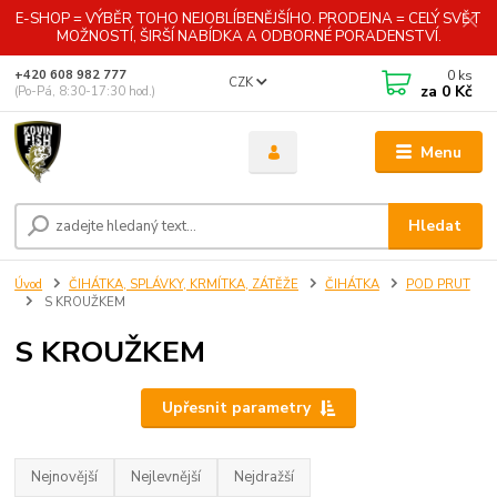
E-SHOP = VÝBĚR TOHO NEJOBLÍBENĚJŠÍHO. PRODEJNA = CELÝ SVĚT
MOŽNOSTÍ, ŠIRŠÍ NABÍDKA A ODBORNÉ PORADENSTVÍ.
0
ks
+420 608 982 777
CZK
za
0 Kč
(Po-Pá, 8:30-17:30 hod.)
Menu
Hledat
Úvod
ČIHÁTKA, SPLÁVKY, KRMÍTKA, ZÁTĚŽE
ČIHÁTKA
POD PRUT
S KROUŽKEM
S KROUŽKEM
Upřesnit parametry
Nejnovější
Nejlevnější
Nejdražší