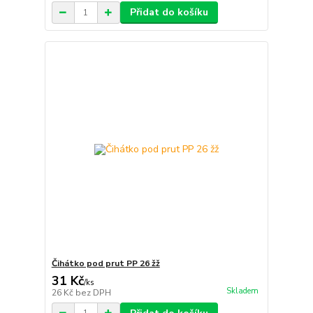
Přidat do košíku
Čihátko pod prut PP 26 žž
31 Kč
/
ks
Skladem
26 Kč
bez DPH