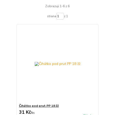
Zobrazuji 1-6 z 6
strana
z 1
Čihátko pod prut PP 18 žž
31 Kč
/
ks