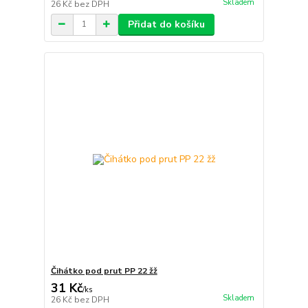
Skladem
26 Kč
bez DPH
Přidat do košíku
Čihátko pod prut PP 22 žž
31 Kč
/
ks
Skladem
26 Kč
bez DPH