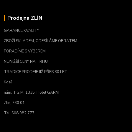
Prodejna ZLÍN
GARANCE KVALITY
ZBOŽÍ SKLADEM, ODESÍLÁME OBRATEM
PORADÍME S VÝBĚREM
NEJNIŽŠÍ CENY NA TRHU
TRADICE PRODEJE JIŽ PŘES 30 LET
Kde?
nám. T.G.M. 1335, Hotel GARNI
Zlín, 760 01
Tel. 608 982 777