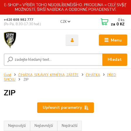
E-SHOP = VÝBĚR TOHO NEJOBLÍBENĚJŠÍHO. PRODEJNA = CELÝ SVĚT
MOŽNOSTÍ, ŠIRŠÍ NABÍDKA A ODBORNÉ PORADENSTVÍ.
0
ks
+420 608 982 777
CZK
za
0 Kč
(Po-Pá, 8:30-17:30 hod.)
Menu
Hledat
Úvod
ČIHÁTKA, SPLÁVKY, KRMÍTKA, ZÁTĚŽE
ČIHÁTKA
PŘED
ŠPIČKU
ZIP
ZIP
Upřesnit parametry
Nejnovější
Nejlevnější
Nejdražší