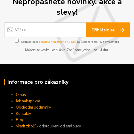
Nepropásněte novinky, akce a
slevy!
Přihlásit se
Souhlasím se
zpracováním osobních údajů
za účelem rozesílky newsletteru.
Můžete se kdykoli odhlásit. Zasíláme jednou za 14 dní.
Informace pro zákazníky
O nás
Jak nakupovat
Obchodní podmínky
Kontakty
Blog
Vrátit zboží
- odstoupení od smlouvy