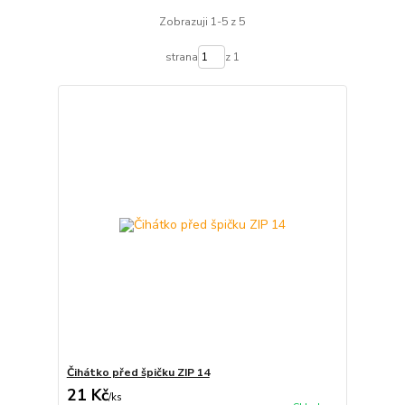
Zobrazuji 1-5 z 5
strana
z 1
Čihátko před špičku ZIP 14
21 Kč
/
ks