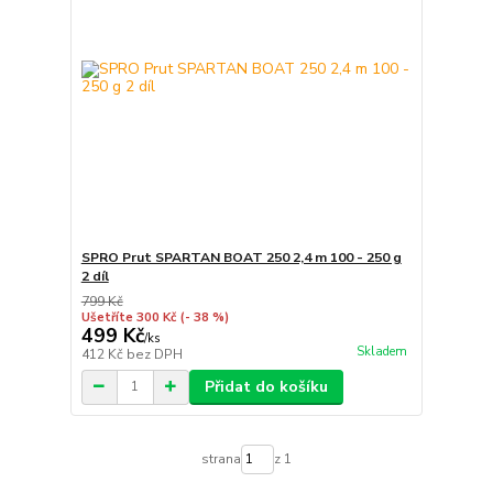
SPRO Prut SPARTAN BOAT 250 2,4 m 100 - 250 g
2 díl
799 Kč
Ušetříte 300 Kč
(- 38 %)
499 Kč
/
ks
Skladem
412 Kč
bez DPH
Přidat do košíku
strana
z 1