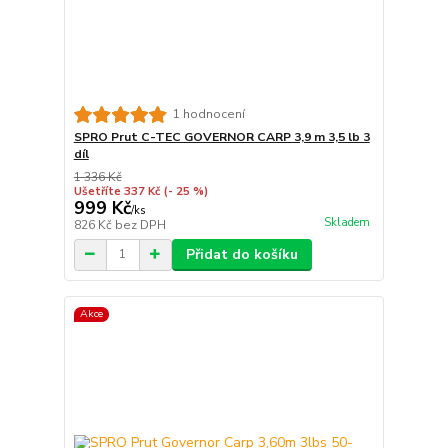
1 hodnocení
SPRO Prut C-TEC GOVERNOR CARP 3,9 m 3,5 lb 3
díl
1 336 Kč
Ušetříte 337 Kč
(- 25 %)
999 Kč
/
ks
Skladem
826 Kč
bez DPH
Přidat do košíku
Akce