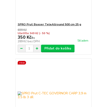
SPRO Prut Boxxer TeleAllround 500 cm 25 g
699 Kč
Ušetříte 349 Kč
(- 50 %)
350 Kč
/
ks
Skladem
289 Kč
bez DPH
Přidat do košíku
Akce