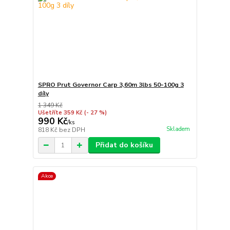
SPRO Prut Governor Carp 3,60m 3lbs 50-100g 3
díly
1 349 Kč
Ušetříte 359 Kč
(- 27 %)
990 Kč
/
ks
Skladem
818 Kč
bez DPH
Přidat do košíku
Akce