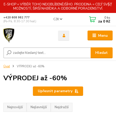
E-SHOP = VÝBĚR TOHO NEJOBLÍBENĚJŠÍHO. PRODEJNA = CELÝ SVĚT
MOŽNOSTÍ, ŠIRŠÍ NABÍDKA A ODBORNÉ PORADENSTVÍ.
0
ks
+420 608 982 777
CZK
za
0 Kč
(Po-Pá, 8:30-17:30 hod.)
Menu
Hledat
Úvod
VÝPRODEJ až -60%
VÝPRODEJ až -60%
Upřesnit parametry
Nejnovější
Nejlevnější
Nejdražší