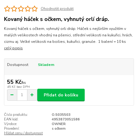
Ohodnotit produkt
Kovaný háček s očkem, vyhnutý orlí dráp.
Kovaný háček s očkem, vyhnutý orli dráp. Háček s nejširším využitím v
malých velikostech vhodný na pšenici, střední velikosti na kukuřici, hrách,
cizrnu aj. Velké velikosti na boilies, kukuřici, granule. 1 balení = 10 ks
celý popis
Dostupnost
Skladem
55 Kč
/
ks
45 Kč
bez DPH
Přidat do košíku
Číslo produktu:
O.5035503
EAN kód:
4953873051586
Výrobce:
OWNER
Provedení:
s očkem
Hlídat cenu / dostupnost