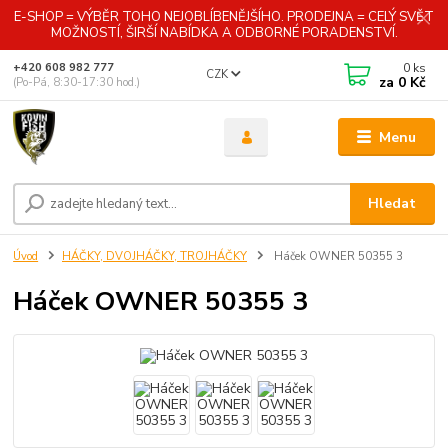
E-SHOP = VÝBĚR TOHO NEJOBLÍBENĚJŠÍHO. PRODEJNA = CELÝ SVĚT
MOŽNOSTÍ, ŠIRŠÍ NABÍDKA A ODBORNÉ PORADENSTVÍ.
0
ks
+420 608 982 777
CZK
za
0 Kč
(Po-Pá, 8:30-17:30 hod.)
Menu
Hledat
Úvod
HÁČKY, DVOJHÁČKY, TROJHÁČKY
Háček OWNER 50355 3
Háček OWNER 50355 3