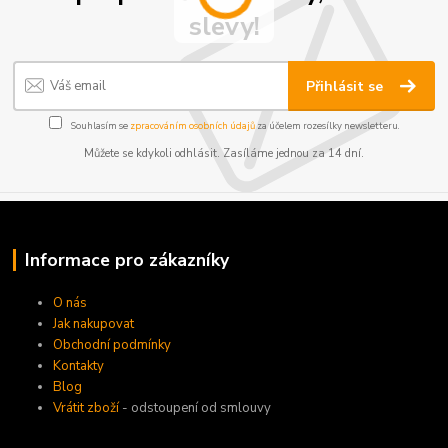
slevy!
Přihlásit se
Souhlasím se
zpracováním osobních údajů
za účelem rozesílky newsletteru.
Můžete se kdykoli odhlásit. Zasíláme jednou za 14 dní.
Informace pro zákazníky
O nás
Jak nakupovat
Obchodní podmínky
Kontakty
Blog
Vrátit zboží
- odstoupení od smlouvy