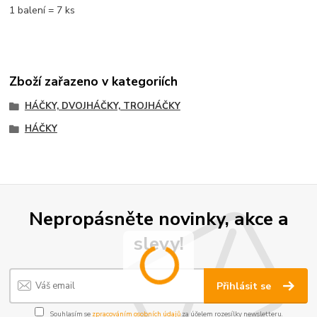
1 balení = 7 ks
Zboží zařazeno v kategoriích
HÁČKY, DVOJHÁČKY, TROJHÁČKY
HÁČKY
Nepropásněte novinky, akce a
slevy!
Přihlásit se
Souhlasím se
zpracováním osobních údajů
za účelem rozesílky newsletteru.