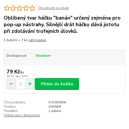
Ohodnotit produkt
Oblíbený tvar háčku "banán" určený zejména pro
pop-up nástrahy. Silnější drát háčku dává jistotu
při zdolávání trofejních úlovků.
1 balení = 7 ks
celý popis
Dostupnost
Skladem
79 Kč
/
ks
65 Kč
bez DPH
Přidat do košíku
Číslo produktu:
O.5392806
Výrobce:
OWNER
Provedení:
s očkem
Hlídat cenu / dostupnost