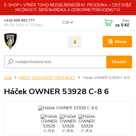
E-SHOP = VÝBĚR TOHO NEJOBLÍBENĚJŠÍHO. PRODEJNA = CELÝ SVĚT
MOŽNOSTÍ, ŠIRŠÍ NABÍDKA A ODBORNÉ PORADENSTVÍ.
0
ks
+420 608 982 777
CZK
za
0 Kč
(Po-Pá, 8:30-17:30 hod.)
Menu
Hledat
Úvod
HÁČKY, DVOJHÁČKY, TROJHÁČKY
Háček OWNER 53928 C-8 6
Háček OWNER 53928 C-8 6