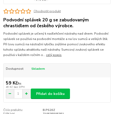
Ohodnotit produkt
Podvodní splávek 20 g se zabudovaným
chrastidlem od českého výrobce.
Podvodní splávek je určený k nadlehčení nástrahy nad dnem. Podvodní
splávek se používá na podvodní montáže a na lov sumců a velkých štik.
Při lovu sumců na nástražní rybičku zvýšíme pomocí zvukového efektu
tohoto splávku atraktivitu naší nástrahy. Sumcový zvukový splávek se
používá v každém ročním o...
celý popis
Dostupnost
Skladem
59 Kč
/
ks
49 Kč
bez DPH
Přidat do košíku
Číslo produktu:
B.PS20Z
EAN kód:
710535505351