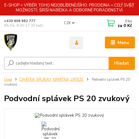
E-SHOP = VÝBĚR TOHO NEJOBLÍBENĚJŠÍHO. PRODEJNA = CELÝ SVĚT
MOŽNOSTÍ, ŠIRŠÍ NABÍDKA A ODBORNÉ PORADENSTVÍ.
0
ks
+420 608 982 777
CZK
za
0 Kč
(Po-Pá, 8:30-17:30 hod.)
Menu
Hledat
Úvod
ČIHÁTKA, SPLÁVKY, KRMÍTKA, ZÁTĚŽE
Podvodní splávek PS 20
zvukový
Podvodní splávek PS 20 zvukový