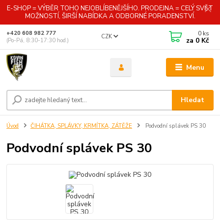
E-SHOP = VÝBĚR TOHO NEJOBLÍBENĚJŠÍHO. PRODEJNA = CELÝ SVĚT
MOŽNOSTÍ, ŠIRŠÍ NABÍDKA A ODBORNÉ PORADENSTVÍ.
0
ks
+420 608 982 777
CZK
za
0 Kč
(Po-Pá, 8:30-17:30 hod.)
Menu
Hledat
Úvod
ČIHÁTKA, SPLÁVKY, KRMÍTKA, ZÁTĚŽE
Podvodní splávek PS 30
Podvodní splávek PS 30