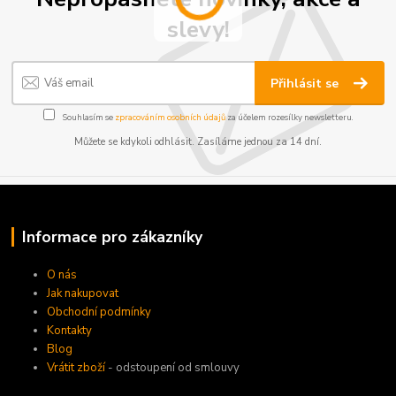
slevy!
Přihlásit se
Souhlasím se
zpracováním osobních údajů
za účelem rozesílky newsletteru.
Můžete se kdykoli odhlásit. Zasíláme jednou za 14 dní.
Informace pro zákazníky
O nás
Jak nakupovat
Obchodní podmínky
Kontakty
Blog
Vrátit zboží
- odstoupení od smlouvy