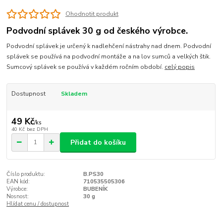
Ohodnotit produkt
Podvodní splávek 30 g od českého výrobce.
Podvodní splávek je určený k nadlehčení nástrahy nad dnem. Podvodní
splávek se používá na podvodní montáže a na lov sumců a velkých štik.
Sumcový splávek se používá v každém ročním období.
celý popis
Dostupnost
Skladem
49 Kč
/
ks
40 Kč
bez DPH
Přidat do košíku
Číslo produktu:
B.PS30
EAN kód:
710535505306
Výrobce:
BUBENÍK
Nosnost:
30 g
Hlídat cenu / dostupnost