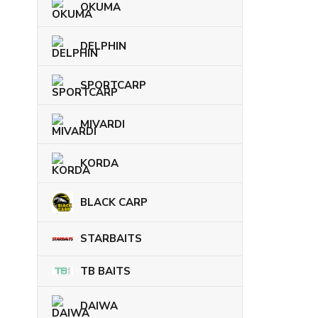
OKUMA
DELPHIN
SPORTCARP
MIVARDI
KORDA
BLACK CARP
STARBAITS
TB BAITS
DAIWA