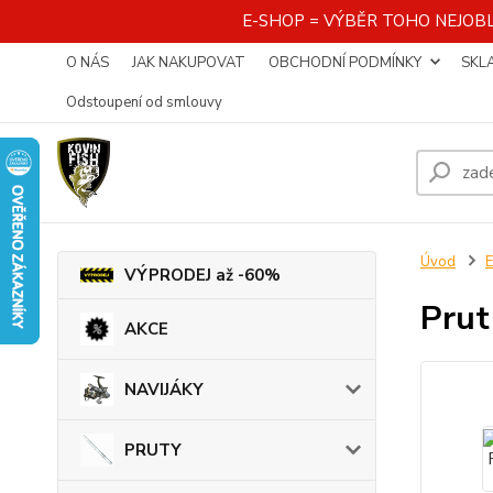
E-SHOP = VÝBĚR TOHO NEJOBL
O NÁS
JAK NAKUPOVAT
OBCHODNÍ PODMÍNKY
SKL
Odstoupení od smlouvy
Úvod
VÝPRODEJ až -60%
Prut
AKCE
NAVIJÁKY
PRUTY