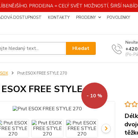
ÍBENĚJŠÍHO. PRODEJNA = CELÝ SVĚT MOŽNOSTÍ, ŠIRŠÍ NAB
ADOVÁ DOSTUPNOST
KONTAKTY
PRODEJNY
POVOLENKY
Nevíte
Hledat
+420
(Po-Pá
ESOX
Prut ESOX FREE STYLE 270
 ESOX FREE STYLE 270
- 10 %
Délk
dvoj
těžk