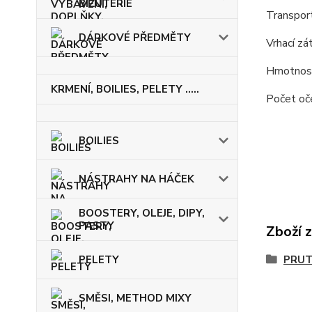
BIŽUTERIE
Transpo
DÁRKOVÉ PŘEDMĚTY
Vrhací
Hmot
KRMENÍ, BOILIES, PELETY .....
Poče
BOILIES
NÁSTRAHY NA HÁČEK
BOOSTERY, OLEJE, DIPY,
PASTY
Zboží 
PELETY
PRU
SMĚSI, METHOD MIXY