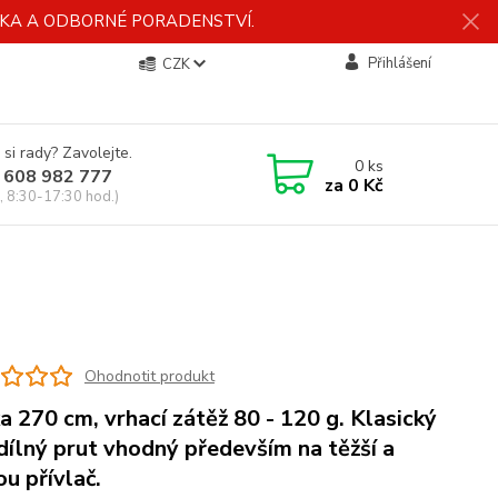
ÍDKA A ODBORNÉ PORADENSTVÍ.
Přihlášení
CZK
 si rady? Zavolejte.
0
ks
 608 982 777
za
0 Kč
, 8:30-17:30 hod.)
Ohodnotit produkt
a 270 cm, vrhací zátěž 80 - 120 g. Klasický
dílný prut vhodný především na těžší a
ou přívlač.