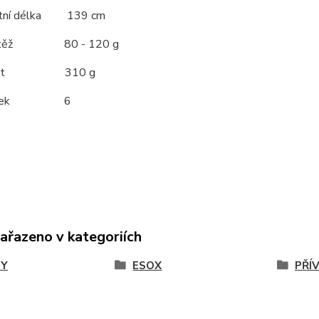
rtní délka 139 cm
 zátěž 80 - 120 g
nost 310 g
t oček 6
zařazeno v kategoriích
TY
ESOX
PŘÍ