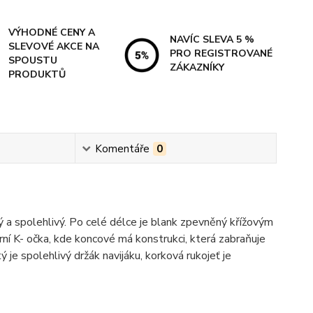
VÝHODNÉ CENY A
NAVÍC SLEVA 5 %
SLEVOVÉ AKCE NA
PRO REGISTROVANÉ
SPOUSTU
ZÁKAZNÍKY
PRODUKTŮ
Komentáře
0
ý a spolehlivý. Po celé délce je blank zpevněný křížovým
rní K- očka, kde koncové má konstrukci, která zabraňuje
 je spolehlivý držák navijáku, korková rukojeť je