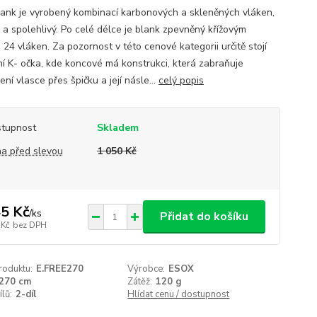
lank je vyrobený kombinací karbonových a skleněných vláken,
ý a spolehlivý. Po celé délce je blank zpevněný křížovým
 24 vláken. Za pozornost v této cenové kategorii určitě stojí
í K- očka, kde koncové má konstrukci, která zabraňuje
ní vlasce přes špičku a její násle...
celý popis
tupnost
Skladem
a před slevou
1 050 Kč
5 Kč
/
ks
Přidat do košíku
 Kč
bez DPH
roduktu:
E.FREE270
Výrobce:
ESOX
270 cm
Zátěž:
120 g
ílů:
2-díl
Hlídat cenu / dostupnost