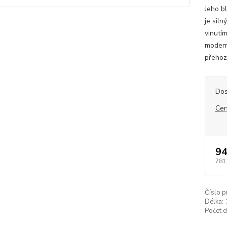
Jeho b
je siln
vinutím
modern
přehoze
Dos
Cen
94
781
Číslo p
Délka:
Počet d