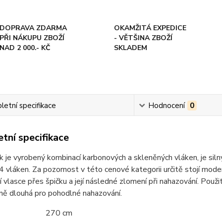
DOPRAVA ZDARMA
OKAMŽITÁ EXPEDICE
PŘI NÁKUPU ZBOŽÍ
- VĚTŠINA ZBOŽÍ
NAD 2 000.- KČ
SKLADEM
etní specifikace
Hodnocení
0
tní specifikace
k je vyrobený kombinací karbonových a skleněných vláken, je siln
4 vláken. Za pozornost v této cenové kategorii určitě stojí mode
 vlasce přes špičku a její následné zlomení při nahazování. Použitý
ně dlouhá pro pohodlné nahazování.
ka 270 cm