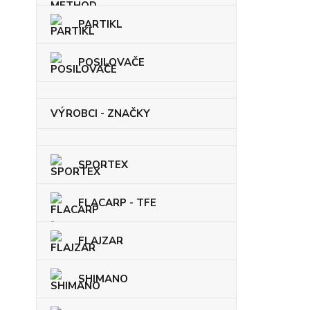
PARTIKL
POSILOVAČE
VÝROBCI - ZNAČKY
SPORTEX
FLACARP - TFE
FLAJZAR
SHIMANO