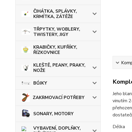
ČIHÁTKA, SPLÁVKY,
KRMÍTKA, ZÁTĚŽE
TŘPYTKY, WOBLERY,
TWISTERY, JIGY
KRABIČKY, KUFŘÍKY,
ŘÍZKOVNICE
Kompl
KLEŠTĚ, PEANY, PRAKY,
NOŽE
Komple
BÓJKY
Jeho blan
ZAKRMOVACÍ POTŘEBY
vinutím 2
přehození
SONARY, MOTORY
dostateč
Dél
VYBAVENÍ, DOPLŇKY,