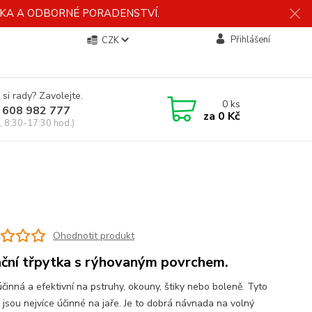
ÍDKA A ODBORNÉ PORADENSTVÍ.
Přihlášení
CZK
 si rady? Zavolejte.
0
ks
 608 982 777
za
0 Kč
, 8:30-17:30 hod.)
Ohodnotit produkt
ční třpytka s rýhovaným povrchem.
účinná a efektivní na pstruhy, okouny, štiky nebo boleně. Tyto
 jsou nejvíce účinné na jaře. Je to dobrá návnada na volný