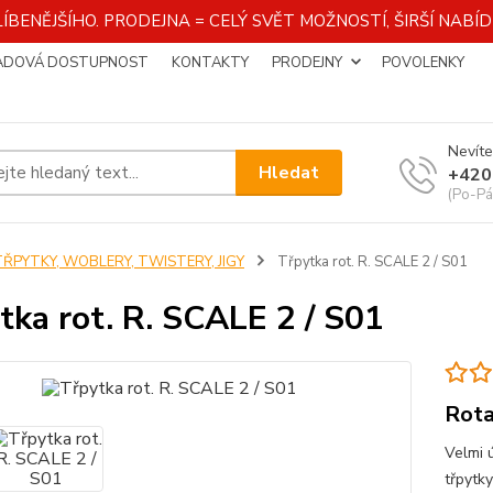
ÍBENĚJŠÍHO. PRODEJNA = CELÝ SVĚT MOŽNOSTÍ, ŠIRŠÍ NAB
ADOVÁ DOSTUPNOST
KONTAKTY
PRODEJNY
POVOLENKY
Nevíte
Hledat
+420
(Po-Pá
TŘPYTKY, WOBLERY, TWISTERY, JIGY
Třpytka rot. R. SCALE 2 / S01
tka rot. R. SCALE 2 / S01
Rota
Velmi 
třpytky