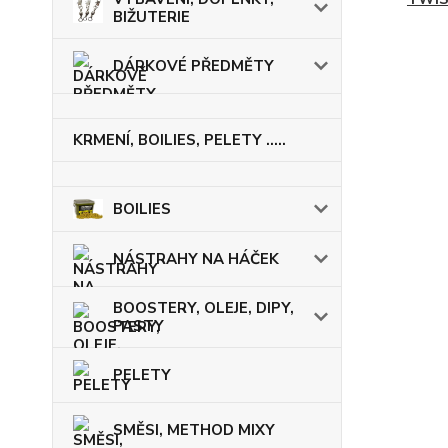
BIŽUTERIE
DÁRKOVÉ PŘEDMĚTY
KRMENÍ, BOILIES, PELETY .....
BOILIES
NÁSTRAHY NA HÁČEK
BOOSTERY, OLEJE, DIPY,
PASTY
PELETY
SMĚSI, METHOD MIXY