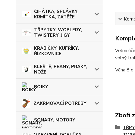
ČIHÁTKA, SPLÁVKY,
KRMÍTKA, ZÁTĚŽE
Kompl
TŘPYTKY, WOBLERY,
TWISTERY, JIGY
Komple
KRABIČKY, KUFŘÍKY,
Velmi úči
ŘÍZKOVNICE
volný trol
KLEŠTĚ, PEANY, PRAKY,
Váha 8 g
NOŽE
BÓJKY
ZAKRMOVACÍ POTŘEBY
Zboží 
SONARY, MOTORY
TŘPY
VYBAVENÍ, DOPLŇKY,
TWIS