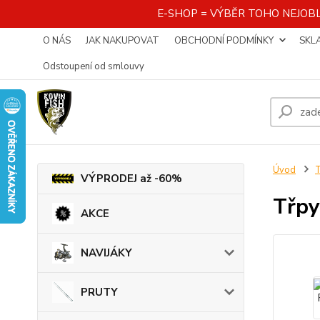
E-SHOP = VÝBĚR TOHO NEJOBL
O NÁS
JAK NAKUPOVAT
OBCHODNÍ PODMÍNKY
SKL
Odstoupení od smlouvy
Úvod
VÝPRODEJ až -60%
Třpy
AKCE
NAVIJÁKY
PRUTY