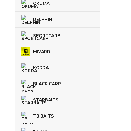
OKUMA
DELPHIN
SPORTCARP
MIVARDI
KORDA
BLACK CARP
STARBAITS
TB BAITS