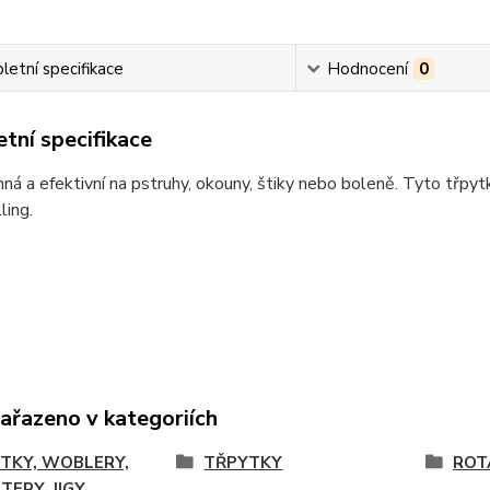
etní specifikace
Hodnocení
0
tní specifikace
nná a efektivní na pstruhy, okouny, štiky nebo boleně. Tyto třpytk
ling.
zařazeno v kategoriích
TKY, WOBLERY,
TŘPYTKY
ROT
TERY, JIGY