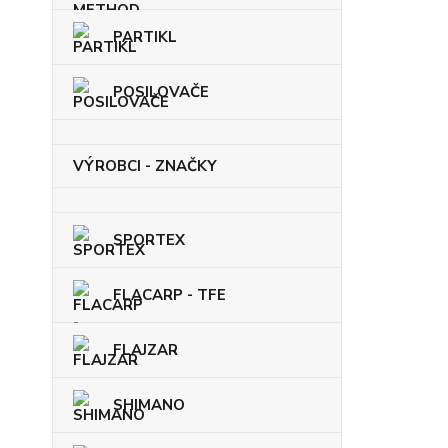
PARTIKL
POSILOVAČE
VÝROBCI - ZNAČKY
SPORTEX
FLACARP - TFE
FLAJZAR
SHIMANO