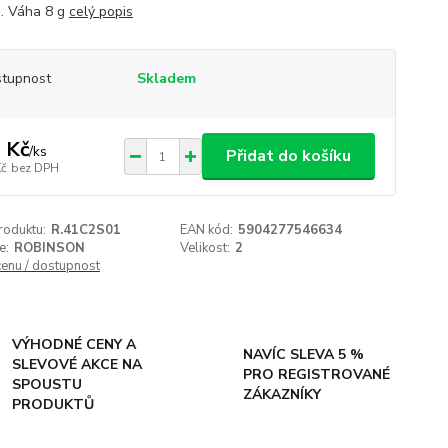
g. Váha 8 g
celý popis
tupnost
Skladem
 Kč
/
ks
Přidat do košíku
Kč
bez DPH
roduktu:
R.41C2S01
EAN kód:
5904277546634
e:
ROBINSON
Velikost:
2
cenu / dostupnost
VÝHODNÉ CENY A
NAVÍC SLEVA 5 %
SLEVOVÉ AKCE NA
PRO REGISTROVANÉ
SPOUSTU
ZÁKAZNÍKY
PRODUKTŮ