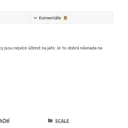
Komentáře
0
y jsou nejvíce účinné na jaře. Je to dobrá návnada na
AČNÍ
SCALE