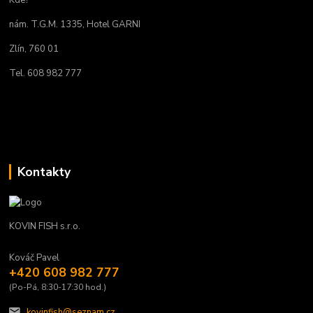
Kde?
nám. T.G.M. 1335, Hotel GARNI
Zlín, 760 01
Tel. 608 982 777
Kontakty
KOVIN FISH s.r.o.
Kováč Pavel
+420 608 982 777
(Po-Pá, 8:30-17:30 hod.)
kovinfish@seznam.cz