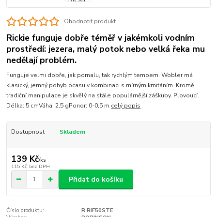
Ohodnotit produkt
Rickie funguje dobře téměř v jakémkoli vodním
prostředí: jezera, malý potok nebo velká řeka mu
nedělají problém.
Funguje velmi dobře, jak pomalu, tak rychlým tempem. Wobler má
klasický, jemný pohyb ocasu v kombinaci s mírným kmitáním. Kromě
tradiční manipulace je skvělý na stále populárnější záškuby. Plovoucí.
Délka: 5 cmVáha: 2,5 gPonor: 0-0,5 m
celý popis
Dostupnost
Skladem
139 Kč
/
ks
115 Kč
bez DPH
Přidat do košíku
Číslo produktu:
R.RIF50STE