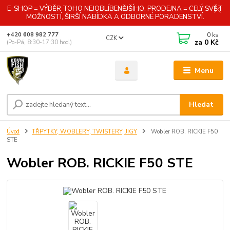
E-SHOP = VÝBĚR TOHO NEJOBLÍBENĚJŠÍHO. PRODEJNA = CELÝ SVĚT
MOŽNOSTÍ, ŠIRŠÍ NABÍDKA A ODBORNÉ PORADENSTVÍ.
0
ks
+420 608 982 777
CZK
za
0 Kč
(Po-Pá, 8:30-17:30 hod.)
Menu
Hledat
Úvod
TŘPYTKY, WOBLERY, TWISTERY, JIGY
Wobler ROB. RICKIE F50
STE
Wobler ROB. RICKIE F50 STE