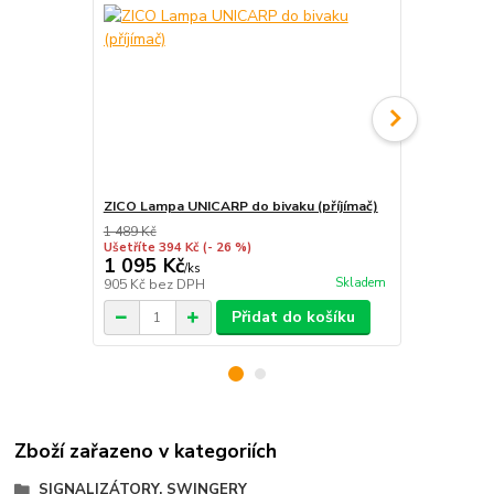
ZICO Lampa UNICARP do bivaku (příjímač)
ZICO Pohybo
1 489 Kč
1 089 Kč
Ušetříte 394 Kč
(- 26 %)
Ušetříte 109
1 095 Kč
980 Kč
/
ks
/
ks
Skladem
905 Kč
bez DPH
810 Kč
bez 
Přidat do košíku
Zboží zařazeno v kategoriích
SIGNALIZÁTORY, SWINGERY