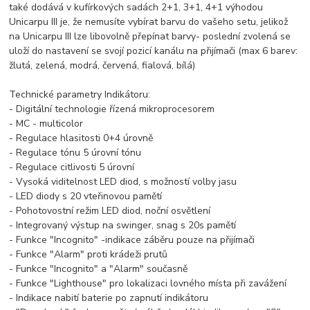
také dodává v kufírkových sadách 2+1, 3+1, 4+1 výhodou
Unicarpu III je, že nemusíte vybírat barvu do vašeho setu, jelikož
na Unicarpu III lze libovolně přepínat barvy- poslední zvolená se
uloží do nastavení se svojí pozicí kanálu na přijímači (max 6 barev:
žlutá, zelená, modrá, červená, fialová, bílá)
Technické parametry Indikátoru:
- Digitální technologie řízená mikroprocesorem
- MC - multicolor
- Regulace hlasitosti 0+4 úrovně
- Regulace tónu 5 úrovní tónu
- Regulace citlivosti 5 úrovní
- Vysoká viditelnost LED diod, s možností volby jasu
- LED diody s 20 vteřinovou pamětí
- Pohotovostní režim LED diod, noční osvětlení
- Integrovaný výstup na swinger, snag s 20s pamětí
- Funkce "Incognito" -indikace záběru pouze na přijímači
- Funkce "Alarm" proti krádeži prutů
- Funkce "Incognito" a "Alarm" současně
- Funkce "Lighthouse" pro lokalizaci lovného místa při zavážení
- Indikace nabití baterie po zapnutí indikátoru