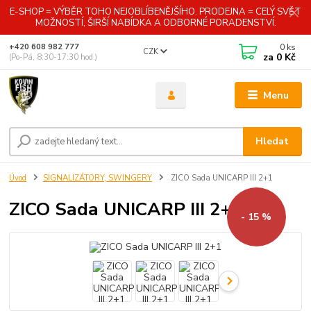
E-SHOP = VÝBĚR TOHO NEJOBLÍBENĚJŠÍHO. PRODEJNA = CELÝ SVĚT
MOŽNOSTÍ, ŠIRŠÍ NABÍDKA A ODBORNÉ PORADENSTVÍ.
0
ks
+420 608 982 777
CZK
za
0 Kč
(Po-Pá, 8:30-17:30 hod.)
Menu
Hledat
Úvod
SIGNALIZÁTORY, SWINGERY
ZICO Sada UNICARP III 2+1
ZICO Sada UNICARP III 2+1
- 15 %