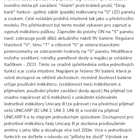
lovného místa při zavážení, "Alarm" proti krádeži prutů; "Drop
back" funkce- zpětný záběr (padák) indikovaný na "S" LED panelu
a zvukem. Celé ovládání probíhá intuitivně tak jako u předchozího
modelu. Pro přehlednost byl tento model vybaven pro zapnutí a
vypnutí indikátoru páčkou. Zapnutím do polohy ON na "S" panelu
navíc zobrazuje podíl dílků aktuálního nabití 9V baterie. Regulace
hlasitosti "V", tónu "T" a citlivosti "S" je volena klasickými
potenciometry se zobrazením hodnoty na "S" panelu. Modifikace
nočního osvětlení, rolničky, paměťové diody a majáku je ovládáno
tlačítkem - ZICO. Tímto se značně zpřehlednila volba jednotlivých
funkcí a je zcela intuitivní. Napájení je řešeno 9V baterií, která je
volně dostupná ve většině obchodech, nicméně životnost baterie
určuje používání indikátoru. (vzdálenost mezi indikátorem a
přijímačem, používání přední zavážecí diody apod.) Na přijímač lze
snadno napárovat až 6 indikátorů s unikátním kódováním.
Jednotlivé indikátory Unicarp III lze párovat i na předchozí přijímač
setů UNICARP (ID UNI 2, UNI 3, UNI 4) a rovněž na přijímač
UNICARP II a to stejným jednoduchým způsobem. Dostupnost pro
jednotlivé indikátory řady Unicarp III je docílena prodloužením
antény v jeho těle a dosahuje více než 200m. Vice o jednotlivých
funkcích se dočtete v návodu viz."přílohy ke zboží" Výrobek se