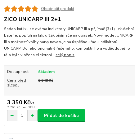
Ohodnotit produkt
ZICO UNICARP III 2+1
Sada v kufírku se dvěma indikátory UNICARP III a přijímač (3+1)+ zkušební
baterie, popruh na krk, držák přijímače na opasek. Nový model UNICARP
III s možností volby barvy navazuje na úspěšnou řadu indikátorů
UNICARP. Do jeho originálně řešeného, kompaktního a voděodolného
těla byla vložena elektroni...
celý popis
Dostupnost
Skladem
Cena před
3 948 Kč
slevou
3 350 Kč
/
ks
2 769 Kč
bez DPH
Přidat do košíku