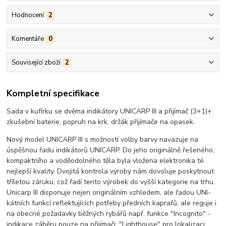
Hodnocení
2
Komentáře
0
Související zboží
2
Kompletní specifikace
Sada v kufírku se dvěma indikátory UNICARP III a přijímač (3+1)+
zkušební baterie, popruh na krk, držák přijímače na opasek.
Nový model UNICARP III s možností volby barvy navazuje na
úspěšnou řadu indikátorů UNICARP. Do jeho originálně řešeného,
kompaktního a voděodolného těla byla vložena elektronika té
nejlepší kvality. Dvojitá kontrola výroby nám dovoluje poskytnout
tříletou záruku, což řadí tento výrobek do vyšší kategorie na trhu.
Unicarp III disponuje nejen originálním vzhledem, ale řadou UNI-
kátních funkcí reflektujících potřeby předních kaprařů, ale reguje i
na obecné požadavky běžných rybářů např. funkce "Incognito" -
indikace záběru pouze na přijímači; "Lighthouse" pro lokalizaci