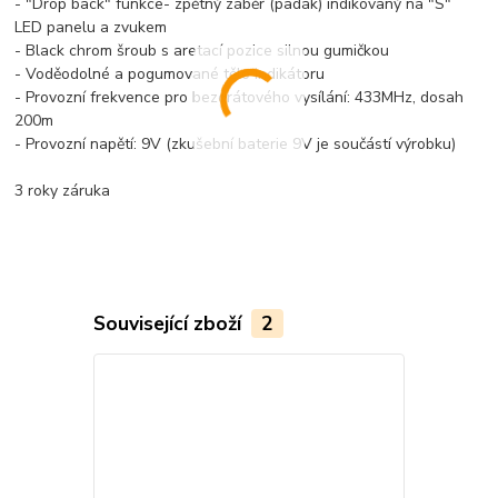
- "Drop back" funkce- zpětný záběr (padák) indikovaný na "S"
LED panelu a zvukem
- Black chrom šroub s aretací pozice silnou gumičkou
- Voděodolné a pogumované tělo indikátoru
- Provozní frekvence pro bezdrátového vysílání: 433MHz, dosah
200m
- Provozní napětí: 9V (zkušební baterie 9V je součástí výrobku)
3 roky záruka
Související zboží
2