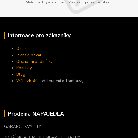
Můžete se kdykoli odhlásit. Zasíláme jednou za 14 dní.
Informace pro zákazníky
O nás
Jak nakupovat
Obchodní podmínky
Kontakty
Blog
Vrátit zboží
- odstoupení od smlouvy
Prodejna NAPAJEDLA
GARANCE KVALITY
ZBOŽÍ SKLADEM, ODESÍLÁME OBRATEM