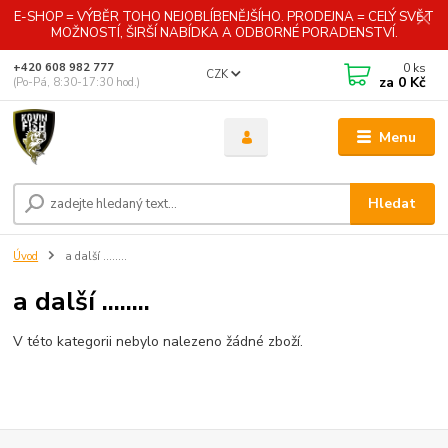
E-SHOP = VÝBĚR TOHO NEJOBLÍBENĚJŠÍHO. PRODEJNA = CELÝ SVĚT
MOŽNOSTÍ, ŠIRŠÍ NABÍDKA A ODBORNÉ PORADENSTVÍ.
0
ks
+420 608 982 777
CZK
za
0 Kč
(Po-Pá, 8:30-17:30 hod.)
Menu
Hledat
Úvod
a další ........
a další ........
V této kategorii nebylo nalezeno žádné zboží.