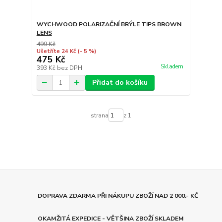
WYCHWOOD POLARIZAČNÍ BRÝLE TIPS BROWN
LENS
499 Kč
Ušetříte 24 Kč
(- 5 %)
475 Kč
Skladem
393 Kč
bez DPH
Přidat do košíku
strana
z 1
DOPRAVA ZDARMA PŘI NÁKUPU ZBOŽÍ NAD 2 000.- KČ
OKAMŽITÁ EXPEDICE - VĚTŠINA ZBOŽÍ SKLADEM