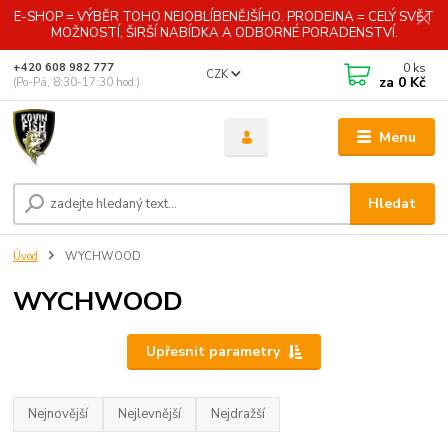
E-SHOP = VÝBĚR TOHO NEJOBLÍBENĚJŠÍHO. PRODEJNA = CELÝ SVĚT
MOŽNOSTÍ, ŠIRŠÍ NABÍDKA A ODBORNÉ PORADENSTVÍ.
0
ks
+420 608 982 777
CZK
za
0 Kč
(Po-Pá, 8:30-17:30 hod.)
Menu
Hledat
Úvod
WYCHWOOD
WYCHWOOD
Upřesnit parametry
Nejnovější
Nejlevnější
Nejdražší