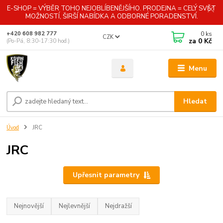
E-SHOP = VÝBĚR TOHO NEJOBLÍBENĚJŠÍHO. PRODEJNA = CELÝ SVĚT
MOŽNOSTÍ, ŠIRŠÍ NABÍDKA A ODBORNÉ PORADENSTVÍ.
0
ks
+420 608 982 777
CZK
za
0 Kč
(Po-Pá, 8:30-17:30 hod.)
Menu
Hledat
Úvod
JRC
JRC
Upřesnit parametry
Nejnovější
Nejlevnější
Nejdražší