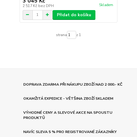
3 045 Kč
Skladem
2 517 Kč
bez DPH
Přidat do košíku
strana
z 1
DOPRAVA ZDARMA PŘI NÁKUPU ZBOŽÍ NAD 2 000.- KČ
OKAMŽITÁ EXPEDICE - VĚTŠINA ZBOŽÍ SKLADEM
VÝHODNÉ CENY A SLEVOVÉ AKCE NA SPOUSTU
PRODUKTŮ
NAVÍC SLEVA 5 % PRO REGISTROVANÉ ZÁKAZNÍKY