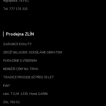
Napajedla, 763 61
Tel. 777 170 315
Prodejna ZLÍN
GARANCE KVALITY
ZBOŽÍ SKLADEM, ODESÍLÁME OBRATEM
PORADÍME S VÝBĚREM
NEJNIŽŠÍ CENY NA TRHU
TRADICE PRODEJE JIŽ PŘES 30 LET
Kde?
nám. T.G.M. 1335, Hotel GARNI
Zlín, 760 01